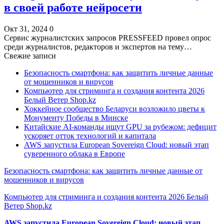
в своей работе нейросети
Окт 31, 2024
0
Сервис журналистских запросов PRESSFEED провел опрос
среди журналистов, редакторов и экспертов на тему…
Свежие записи
Безопасность смартфона: как защитить личные данные
от мошенников и вирусов
Компьютер для стриминга и создания контента 2026
Белый Ветер Shop.kz
Хоккейное сообщество Беларуси возложило цветы к
Монументу Победы в Минске
Китайские AI-команды ищут GPU за рубежом: дефицит
ускоряет отток технологий и капитала
AWS запустила European Sovereign Cloud: новый этап
суверенного облака в Европе
Безопасность смартфона: как защитить личные данные от
мошенников и вирусов
Компьютер для стриминга и создания контента 2026 Белый
Ветер Shop.kz
AWS запустила European Sovereign Cloud: новый этап