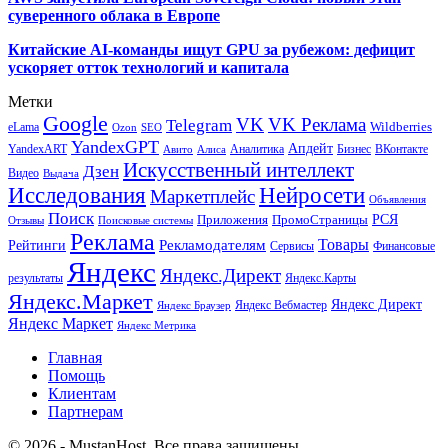
суверенного облака в Европе
Китайские AI-команды ищут GPU за рубежом: дефицит
ускоряет отток технологий и капитала
Метки
Google
VK
VK Реклама
Telegram
eLama
Wildberries
SEO
Ozon
YandexGPT
Апдейт
YandexART
Аналитика
Бизнес
ВКонтакте
Авито
Алиса
Искусственный интеллект
Дзен
Видео
Выдача
Исследования
Нейросети
Маркетплейс
Объявления
Поиск
РСЯ
Приложения
ПромоСтраницы
Поисковые системы
Отзывы
Реклама
Рекламодателям
Товары
Рейтинги
Сервисы
Финансовые
Яндекс
Яндекс.Директ
результаты
Яндекс.Карты
Яндекс.Маркет
Яндекс Директ
Яндекс Вебмастер
Яндекс Браузер
Яндекс Маркет
Яндекс Метрика
Главная
Помощь
Клиентам
Партнерам
© 2026 - MustanHost. Все права защищены.