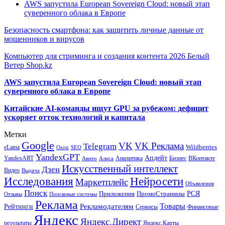
AWS запустила European Sovereign Cloud: новый этап
суверенного облака в Европе
Безопасность смартфона: как защитить личные данные от
мошенников и вирусов
Компьютер для стриминга и создания контента 2026 Белый
Ветер Shop.kz
AWS запустила European Sovereign Cloud: новый этап
суверенного облака в Европе
Китайские AI-команды ищут GPU за рубежом: дефицит
ускоряет отток технологий и капитала
Метки
Google
VK
VK Реклама
Telegram
eLama
Wildberries
SEO
Ozon
YandexGPT
Апдейт
YandexART
Аналитика
Бизнес
ВКонтакте
Авито
Алиса
Искусственный интеллект
Дзен
Видео
Выдача
Исследования
Нейросети
Маркетплейс
Объявления
Поиск
РСЯ
Приложения
ПромоСтраницы
Поисковые системы
Отзывы
Реклама
Рекламодателям
Товары
Рейтинги
Сервисы
Финансовые
Яндекс
Яндекс.Директ
результаты
Яндекс.Карты