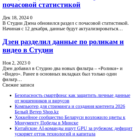
почасовой статистикой
Дек 18, 2024
0
В Студии Дзена обновился раздел с почасовой статистикой.
Начиная с 12 декабря, данные будут актуализироваться…
Дзен разделил данные по роликам и
видео в Студии
Ноя 2, 2023
0
Дзен добавил в Студию два новых фильтра – «Ролики» и
«Видео». Ранее в основных вкладках был только один
фильтр…
Свежие записи
Безопасность смартфона: как защитить личные данные
от мошенников и вирусов
Компьютер для стриминга и создания контента 2026
Белый Ветер Shop.kz
Хоккейное сообщество Беларуси возложило цветы к
Монументу Победы в Минске
Китайские AI-команды ищут GPU за рубежом: дефицит
ускоряет отток технологий и капитала