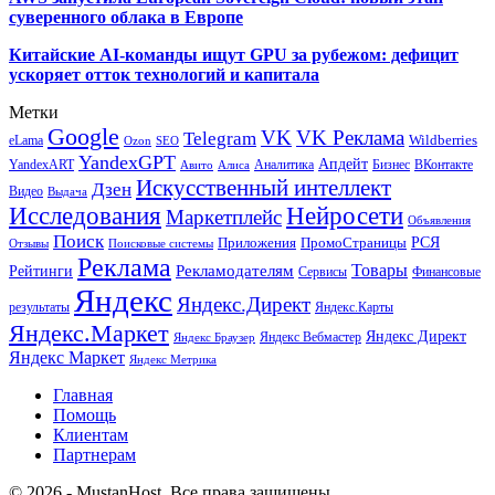
суверенного облака в Европе
Китайские AI-команды ищут GPU за рубежом: дефицит
ускоряет отток технологий и капитала
Метки
Google
VK
VK Реклама
Telegram
eLama
Wildberries
SEO
Ozon
YandexGPT
Апдейт
YandexART
Аналитика
Бизнес
ВКонтакте
Авито
Алиса
Искусственный интеллект
Дзен
Видео
Выдача
Исследования
Нейросети
Маркетплейс
Объявления
Поиск
РСЯ
Приложения
ПромоСтраницы
Поисковые системы
Отзывы
Реклама
Рекламодателям
Товары
Рейтинги
Сервисы
Финансовые
Яндекс
Яндекс.Директ
результаты
Яндекс.Карты
Яндекс.Маркет
Яндекс Директ
Яндекс Вебмастер
Яндекс Браузер
Яндекс Маркет
Яндекс Метрика
Главная
Помощь
Клиентам
Партнерам
© 2026 - MustanHost. Все права защищены.