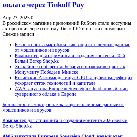
оплата через Tinkoff Pay
Апр 23, 2023
0
В российском магазине приложений RuStore стали доступны
авторизация через систему Tinkoff ID и оплата с помощью…
Свежие записи
Безопасность смартфона: как защитить личные данные
от мошенников и вирусов
Компьютер для стриминга и создания контента 2026
Белый Ветер Shop.kz
Хоккейное сообщество Беларуси возложило цветы к
Монументу Победы в Минске
Китайские AI-команды ищут GPU за рубежом: дефицит
ускоряет отток технологий и капитала
AWS запустила European Sovereign Cloud: новый этап
суверенного облака в Европе
Безопасность смартфона: как защитить личные данные от
мошенников и вирусов
Компьютер для стриминга и создания контента 2026 Белый
Ветер Shop.kz
AWS запустила European Sovereign Cloud: новый этап