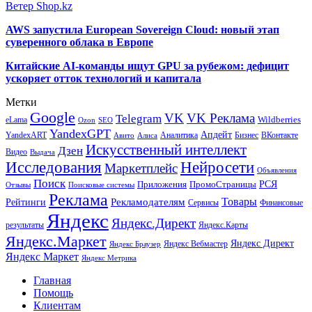
Ветер Shop.kz
AWS запустила European Sovereign Cloud: новый этап
суверенного облака в Европе
Китайские AI-команды ищут GPU за рубежом: дефицит
ускоряет отток технологий и капитала
Метки
Google
VK
VK Реклама
Telegram
eLama
Wildberries
SEO
Ozon
YandexGPT
Апдейт
YandexART
Аналитика
Бизнес
ВКонтакте
Авито
Алиса
Искусственный интеллект
Дзен
Видео
Выдача
Исследования
Нейросети
Маркетплейс
Объявления
Поиск
РСЯ
Приложения
ПромоСтраницы
Поисковые системы
Отзывы
Реклама
Рекламодателям
Товары
Рейтинги
Сервисы
Финансовые
Яндекс
Яндекс.Директ
результаты
Яндекс.Карты
Яндекс.Маркет
Яндекс Директ
Яндекс Вебмастер
Яндекс Браузер
Яндекс Маркет
Яндекс Метрика
Главная
Помощь
Клиентам