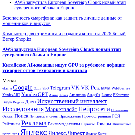
AWS запустила European Sovereign Cloud: новый этап
суверенного облака в Европе
Безопасность смартфона: как защитить личные данные от
мошенников и вирусов
Компьютер для стриминга и создания контента 2026 Белый
Ветер Shop.kz
AWS запустила European Sovereign Cloud: новый этап
суверенного облака в Европе
Китайские AI-команды ищут GPU за рубежом: дефицит
ускоряет отток технологий и капитала
Метки
Google
VK
VK Реклама
Telegram
eLama
Wildberries
SEO
Ozon
YandexGPT
Апдейт
YandexART
Аналитика
Бизнес
ВКонтакте
Авито
Алиса
Искусственный интеллект
Дзен
Видео
Выдача
Исследования
Нейросети
Маркетплейс
Объявления
Поиск
РСЯ
Приложения
ПромоСтраницы
Поисковые системы
Отзывы
Реклама
Рекламодателям
Товары
Рейтинги
Сервисы
Финансовые
Яндекс
Яндекс.Директ
результаты
Яндекс.Карты