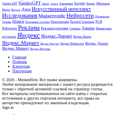
YandexGPT
Апдейт
YandexART
Аналитика
Бизнес
ВКонтакте
Авито
Алиса
Искусственный интеллект
Дзен
Видео
Выдача
Исследования
Нейросети
Маркетплейс
Объявления
Поиск
РСЯ
Приложения
ПромоСтраницы
Поисковые системы
Отзывы
Реклама
Рекламодателям
Товары
Рейтинги
Сервисы
Финансовые
Яндекс
Яндекс.Директ
результаты
Яндекс.Карты
Яндекс.Маркет
Яндекс Директ
Яндекс Вебмастер
Яндекс Браузер
Яндекс Маркет
Яндекс Метрика
Главная
Помощь
Клиентам
Партнерам
© 2026 - MustanHost. Все права защищены.
Любое копирование материалов с нашего ресурса разрешается
только с обратной активной ссылкой на страницу статьи.
Все материалы опубликованные на сайте взяты с открытых
источников и других порталов интернета, все права на
авторство принадлежат их законным владельцам.
Sign in