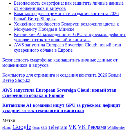
Безопасность смартфона: как защитить личные данные
от мошенников и вирусов
Компьютер для стриминга и создания контента 2026
Белый Ветер Shop.kz
Хоккейное сообщество Беларуси возложило цветы к
Монументу Победы в Минске
Китайские AI-команды ищут GPU за рубежом: дефицит
ускоряет отток технологий и капитала
AWS запустила European Sovereign Cloud: новый этап
суверенного облака в Европе
Безопасность смартфона: как защитить личные данные от
мошенников и вирусов
Компьютер для стриминга и создания контента 2026 Белый
Ветер Shop.kz
AWS запустила European Sovereign Cloud: новый этап
суверенного облака в Европе
Китайские AI-команды ищут GPU за рубежом: дефицит
ускоряет отток технологий и капитала
Метки
Google
VK
VK Реклама
Telegram
eLama
Wildberries
SEO
Ozon