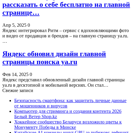
рассказать о себе бесплатно на главной
странице…
Апр 5, 2025
0
Яндекс интегрировал Ритм – сервис с вдохновляющими фото
и видео от продавцов и брендов – на главную страницу ya.ru.
…
Яндекс обновил дизайн главной
страницы поиска ya.ru
Фев 14, 2025
0
Яндекс представил обновленный дизайн главной страницы
ya.ru в десктопной и мобильной версиях. Он стал…
Свежие записи
Безопасность смартфона: как защитить личные данные
от мошенников и вирусов
Компьютер для стриминга и создания контента 2026
Белый Ветер Shop.kz
Хоккейное сообщество Беларуси возложило цветы к
Монументу Победы в Минске
Китайские AI-команды ищут GPU за рубежом: дефицит