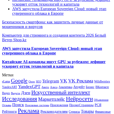
ускоряет отток технологий и капитала
AWS запустила European Sovereign Cloud: новый этап
суверенного облака в Европе
Безопасность смартфона: как защитить личные данные от
мошенников и вирусов
Компьютер для стриминга и создания контента 2026 Белый
Ветер Shop.kz
AWS запустила European Sovereign Cloud: новый этап
суверенного облака в Европе
Китайские AI-команды ищут GPU за рубежом: дефицит
ускоряет отток технологий и капитала
Метки
Google
VK
VK Реклама
Telegram
eLama
Wildberries
SEO
Ozon
YandexGPT
Апдейт
YandexART
Аналитика
Бизнес
ВКонтакте
Авито
Алиса
Искусственный интеллект
Дзен
Видео
Выдача
Исследования
Нейросети
Маркетплейс
Объявления
Поиск
РСЯ
Приложения
ПромоСтраницы
Поисковые системы
Отзывы
Реклама
Рекламодателям
Товары
Рейтинги
Сервисы
Финансовые