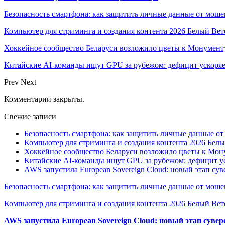
Безопасность смартфона: как защитить личные данные от моше
Компьютер для стриминга и создания контента 2026 Белый Вет
Хоккейное сообщество Беларуси возложило цветы к Монумен
Китайские AI-команды ищут GPU за рубежом: дефицит ускоря
Prev
Next
Комментарии закрыты.
Свежие записи
Безопасность смартфона: как защитить личные данные о
Компьютер для стриминга и создания контента 2026 Белы
Хоккейное сообщество Беларуси возложило цветы к Мо
Китайские AI-команды ищут GPU за рубежом: дефицит ус
AWS запустила European Sovereign Cloud: новый этап сув
Безопасность смартфона: как защитить личные данные от моше
Компьютер для стриминга и создания контента 2026 Белый Вет
AWS запустила European Sovereign Cloud: новый этап сувер