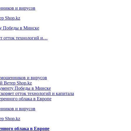
нников и вирусов
ер Shop.kz
ту Победы в Минске
ет отток технологий и…
т мошенников и вирусов
й Ветер Shop.kz
нументу Победы в Минске
коряет отток технологий и капитала
еренного облака в Европе
нников и вирусов
ер Shop.kz
енного облака в Европе