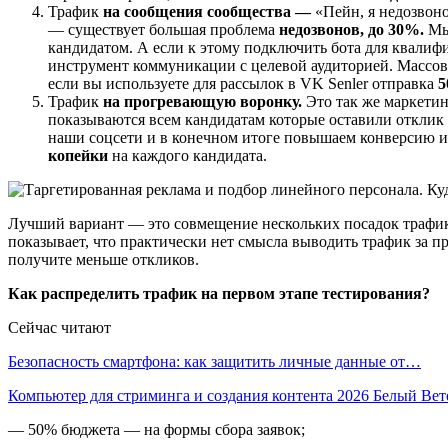
Трафик
на сообщения сообщества —
«Пейн, я недозвоно
— существует большая проблема
недозвонов, до 30%.
Мы
кандидатом. А если к этому подключить бота для квали
инструмент коммуникации с целевой аудиторией. Массов
если вы используете для рассылок в VK Senler отправка
5
Трафик
на прогревающую воронку.
Это так же маркетин
показываются всем кандидатам которые оставили отклик 
наши соцсети и в конечном итоге повышаем конверсию из
копейки
на каждого кандидата.
Лучший вариант — это совмещение нескольких посадок трафик
показывает, что практически нет смысла выводить трафик за п
получите меньше откликов.
Как распределить трафик на первом этапе тестирования?
Сейчас читают
Безопасность смартфона: как защитить личные данные от…
Компьютер для стриминга и создания контента 2026 Белый Ве
— 50% бюджета — на формы сбора заявок;