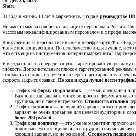
On
Дек 25, 2023
Share
33 года в жизни, 13 лет в маркетинге, 4 года в
руководстве HR
Не имеет смысла говорить о дефиците персонала в России. Свеж
массовым неквалифицированным персоналом и с профи высоко
Конкуренция за персонал все выше и перефразируя Фила Барде
так же вне конкуренции. По цене/качество лиды лучшие, и это
Что есть еще из инструментов интернет-маркетинга? Партнерск
Я всегда ставлю в очереди запуска таргетированную рекламу на
гибкость. Дополнительным плюсом таргетированной рекламы 
стоимость отклика, полученного через таргетированную рекламу
скорость закрытия заявки.
Но как и куда лучше вести трафик
Трафик на
форму сбора заявок
— самый очевидный и про
Важно не закладывать много вопросов в форму, а только
грузчика, но и такое встречается.
Стоимость отклика
чер
Трафик на
звонок
— не лучший вариант, хотя и привычен
вариант не очень привычен для целевой аудитории и сл
более 200 рублей
.
Трафик
на подписку
— это уже не маркетинг прямого де
подписываем потенциального сотрудника на наш аккаунт 
хороший вариант, но не основной.
Стоимость подписки