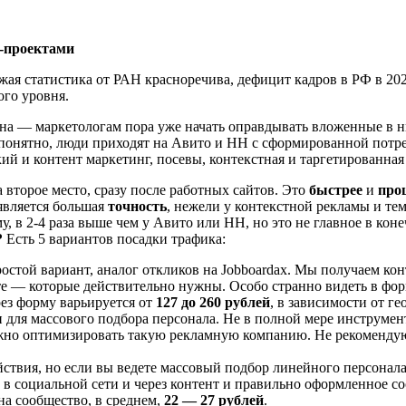
-проектами
ая статистика от РАН красноречива, дефицит кадров в РФ в 2023
го уровня.
на — маркетологам пора уже начать оправдывать вложенные в ни
 понятно, люди приходят на Авито и HH с сформированной потре
ий и контент маркетинг, посевы, контекстная и таргетированная
 второе место, сразу после работных сайтов. Это
быстрее
и
про
является большая
точность
, нежели у контекстной рекламы и тем 
, в 2-4 раза выше чем у Авито или HH, но это не главное в кон
?
Есть 5 вариантов посадки трафика:
стой вариант, аналог откликов на Jobboardах. Мы получаем ко
 те — которые действительно нужны. Особо странно видеть в фор
ез форму варьируется от
127 до 260 рублей
, в зависимости от ге
 для массового подбора персонала. Не в полной мере инструмен
ожно оптимизировать такую рекламную компанию. Не рекомендую
йствия, но если вы ведете массовый подбор линейного персонал
в социальной сети и через контент и правильно оформленное с
на сообщество, в среднем,
22 — 27 рублей
.