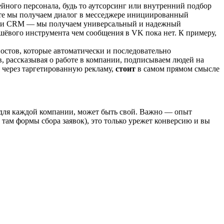
ейного персонала, будь то аутсорсинг или внутренний подбор
ате мы получаем диалог в месседжере инициированный
еще и CRM — мы получаем универсальный и надежный
шёвого инструмента чем сообщения в VK пока нет. К примеру,
постов, которые автоматически и последовательно
, рассказывая о работе в компании, подписываем людей на
 через таргетированную рекламу,
стоит
в самом прямом смысле
 для каждой компании, может быть свой. Важно — опыт
 там формы сбора заявок), это только урежет конверсию и вы