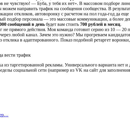
в не чувствую! — Буба, у тебя их нет». В массовом подборе лин
 можем направить трафик на сообщения сообщества. В результ
фикации откликов, автоворонку с расчетом на пол года-год да 
ый подбор персонала — это массовые коммуникации, а более де
000 сообщений в день
будет вам стоить
700 рублей в месяц
.
г не прямого действия. Моя команда готовит серию из 10 — 20 
через любой канал. Зачем это нужно? Мы прогреваем кандидатов
 отклика в адаптированного. Показ подобной ретаргет воронки,
а из таргетированной рекламы. Универсального варианта нет и
ределы социальной сети (например из VK на сайт для заполнения
тер…