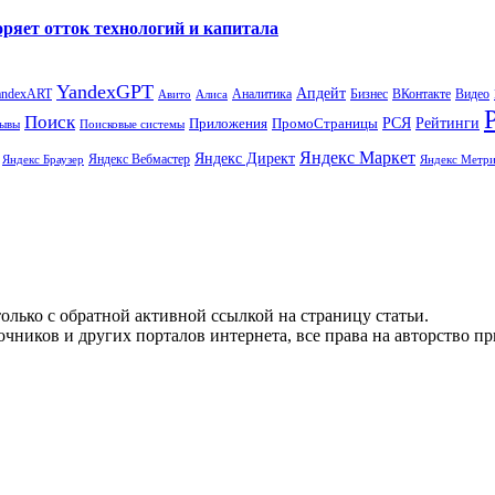
ряет отток технологий и капитала
YandexGPT
Апдейт
andexART
Аналитика
Бизнес
ВКонтакте
Видео
Авито
Алиса
Поиск
РСЯ
Рейтинги
Приложения
ПромоСтраницы
Поисковые системы
ывы
Яндекс Маркет
Яндекс Директ
Яндекс Вебмастер
Яндекс Браузер
Яндекс Метри
олько с обратной активной ссылкой на страницу статьи.
чников и других порталов интернета, все права на авторство п