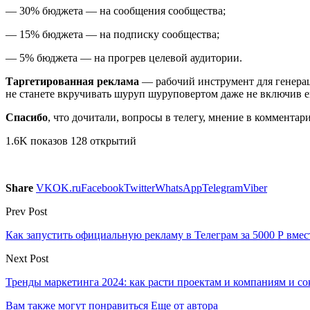
— 30% бюджета — на сообщения сообщества;
— 15% бюджета — на подписку сообщества;
— 5% бюджета — на прогрев целевой аудитории.
Таргетированная реклама
— рабочий инструмент для генерац
не станете вкручивать шуруп шуруповертом даже не включив ег
Спасибо
, что дочитали, вопросы в телегу, мнение в комментар
1.6K показов 128 открытий
Share
VK
OK.ru
Facebook
Twitter
WhatsApp
Telegram
Viber
Prev Post
Как запустить официальную рекламу в Телеграм за 5000 Р вмес
Next Post
Тренды маркетинга 2024: как расти проектам и компаниям и с
Вам также могут понравиться
Еще от автора