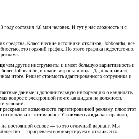
 году составил 4,8 млн человек. И тут у нас сложность и с
х средства. Классические источники откликов, Jobboardы, все
бностью, это горячий трафик. Но этого трафика недостаточно.
 реклама.
ще
чем другие инструменты и имеет большую вариативность и
более Jobboardов, в плане возраста и пола. Да, как правило,
ечном итоге. Решает стоимость адаптированного сотрудника и
нтактные данные и дополнительную информацию о кандидате.
мах вопрос о электронной почте кандидата на должность
о и условий.
т раскрывает возможности таргетированной рекламу, плюс этот
 использовать этот вариант.
Стоимость лида,
как правило,
а на постоянной основе — то это отличный вариант. Мы
ообщество — прогреваем и конвертируем в отклик. Это