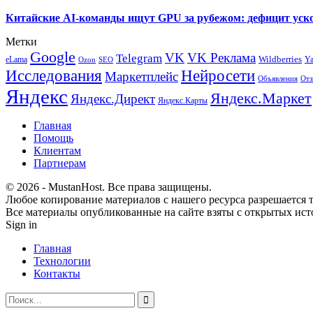
Китайские AI-команды ищут GPU за рубежом: дефицит уско
Метки
Google
VK
VK Реклама
Telegram
eLama
Wildberries
Y
SEO
Ozon
Исследования
Нейросети
Маркетплейс
Объявления
Отз
Яндекс
Яндекс.Маркет
Яндекс.Директ
Яндекс.Карты
Главная
Помощь
Клиентам
Партнерам
© 2026 - MustanHost. Все права защищены.
Любое копирование материалов с нашего ресурса разрешается т
Все материалы опубликованные на сайте взяты с открытых исто
Sign in
Главная
Технологии
Контакты