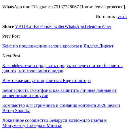
WhatsApp или Telegram: +79137228067 Почта: [email protected].
Источник:
vc.ru
Share
VK
OK.ru
Facebook
Twitter
WhatsApp
Telegram
Viber
Prev Post
Кейс по продвижению салона красоты в Яндекс.Директ
Next Post
Как эффективно продавать продукты через статьи: 6 советов
для тех, кто хочет много лидов
Вам также могут понравиться
Еще от автора
Безопасность смартфона: как защитить личные данные от
мошенников и вирусов
Компьютер для стриминга и создания контента 2026 Белый
Ветер Shop.kz
Хоккейное сообщество Беларуси возложило цветы к
Монументу Победы в Минске