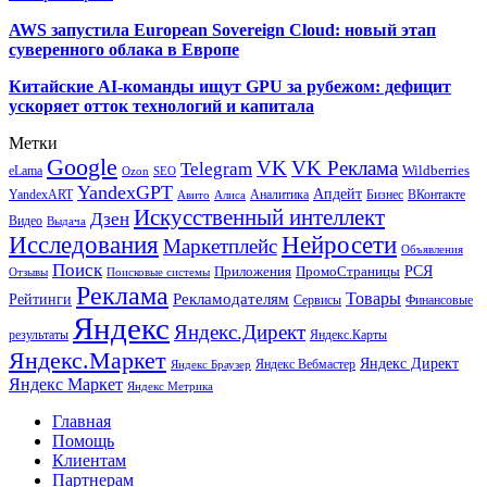
AWS запустила European Sovereign Cloud: новый этап
суверенного облака в Европе
Китайские AI-команды ищут GPU за рубежом: дефицит
ускоряет отток технологий и капитала
Метки
Google
VK
VK Реклама
Telegram
eLama
Wildberries
SEO
Ozon
YandexGPT
Апдейт
YandexART
Аналитика
Бизнес
ВКонтакте
Авито
Алиса
Искусственный интеллект
Дзен
Видео
Выдача
Исследования
Нейросети
Маркетплейс
Объявления
Поиск
РСЯ
Приложения
ПромоСтраницы
Поисковые системы
Отзывы
Реклама
Рекламодателям
Товары
Рейтинги
Сервисы
Финансовые
Яндекс
Яндекс.Директ
результаты
Яндекс.Карты
Яндекс.Маркет
Яндекс Директ
Яндекс Вебмастер
Яндекс Браузер
Яндекс Маркет
Яндекс Метрика
Главная
Помощь
Клиентам
Партнерам