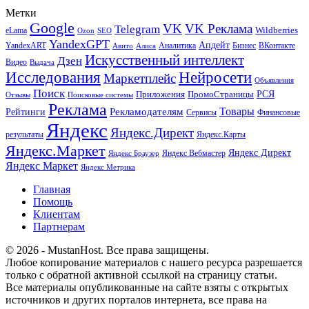
Метки
Google
VK
VK Реклама
Telegram
eLama
Wildberries
SEO
Ozon
YandexGPT
Апдейт
YandexART
Аналитика
Бизнес
ВКонтакте
Авито
Алиса
Искусственный интеллект
Дзен
Видео
Выдача
Исследования
Нейросети
Маркетплейс
Объявления
Поиск
РСЯ
Приложения
ПромоСтраницы
Поисковые системы
Отзывы
Реклама
Рекламодателям
Товары
Рейтинги
Сервисы
Финансовые
Яндекс
Яндекс.Директ
результаты
Яндекс.Карты
Яндекс.Маркет
Яндекс Директ
Яндекс Вебмастер
Яндекс Браузер
Яндекс Маркет
Яндекс Метрика
Главная
Помощь
Клиентам
Партнерам
© 2026 - MustanHost. Все права защищены.
Любое копирование материалов с нашего ресурса разрешается
только с обратной активной ссылкой на страницу статьи.
Все материалы опубликованные на сайте взяты с открытых
источников и других порталов интернета, все права на