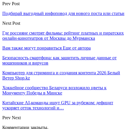
Prev Post
Подбирай выгодный инфоповод для нового поста или статьи
Next Post
Где россияне смотрят фильмы: рейтинг платных и пиратских
онлайн-кинотеатров от Москвы до Мурманска
Вам также могут понравиться
Еще от автора
Безопасность смартфона: как защитить личные данные от
мошенников и вирусов
Компьютер для стриминга и создания контента 2026 Белый
Ветер Shop.kz
Хоккейное сообщество Беларуси возложило цветы к
Монументу Победы в Минске
Китайские AI-команды ищут GPU за рубежом: дефицит
ускоряет отток технологий и…
Prev
Next
Комментарии закрыты.