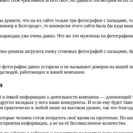
ывают себя «рекламное агентство», но давайте посмотрим на их са
 думаете, что на их сайте только три фотографии с пальцами, то
никюр в Белгороде», то конверсия этого сайта была бы куда выш
и карандаш уже очень давно. Что же эти мужчины на фотографиях
олио решила загрузить пачку стоковых фотографий с пальцами, бу
 фотографии давно устарели и не вызывают доверия на вашей п
да/людей, работающих в вашей компании.
в
кой и ёмкой информации о деятельности компании — длиннющий те
 других вкладках у него ваши конкуренты. И если ему будет тя
я практически в любой нише на высоком уровне, так что благод
оторые человек готов потратить своё время на прочтение. Но ког
осприятия информации, а не на её бессмысленное количество.