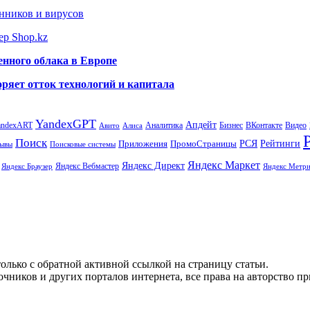
нников и вирусов
ер Shop.kz
енного облака в Европе
ряет отток технологий и капитала
YandexGPT
Апдейт
andexART
Аналитика
Бизнес
ВКонтакте
Видео
Авито
Алиса
Поиск
РСЯ
Рейтинги
Приложения
ПромоСтраницы
Поисковые системы
ывы
Яндекс Маркет
Яндекс Директ
Яндекс Вебмастер
Яндекс Браузер
Яндекс Метри
олько с обратной активной ссылкой на страницу статьи.
чников и других порталов интернета, все права на авторство п