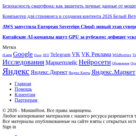
Безопасность смартфона: как защитить личные данные от моше
Компьютер для стриминга и создания контента 2026 Белый Вет
AWS запустила European Sovereign Cloud: новый этап сувер
Китайские AI-команды ищут GPU за рубежом: дефицит уско
Метки
Google
VK
VK Реклама
Telegram
eLama
Wildberries
Y
SEO
Ozon
Исследования
Нейросети
Маркетплейс
Объявления
Отз
Яндекс
Яндекс.Маркет
Яндекс.Директ
Яндекс.Карты
Главная
Помощь
Клиентам
Партнерам
© 2026 - MustanHost. Все права защищены.
Любое копирование материалов с нашего ресурса разрешается т
Все материалы опубликованные на сайте взяты с открытых исто
Sign in