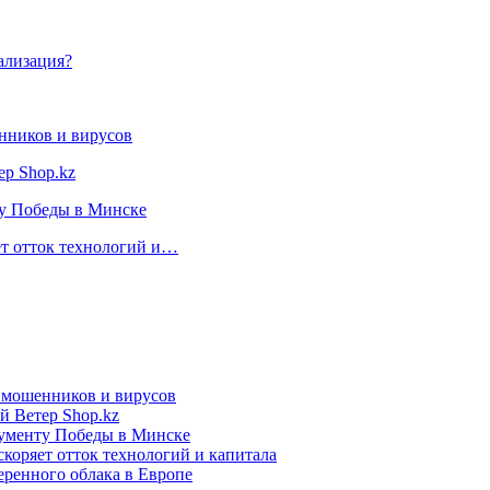
ализация?
нников и вирусов
ер Shop.kz
ту Победы в Минске
ет отток технологий и…
т мошенников и вирусов
й Ветер Shop.kz
нументу Победы в Минске
коряет отток технологий и капитала
еренного облака в Европе