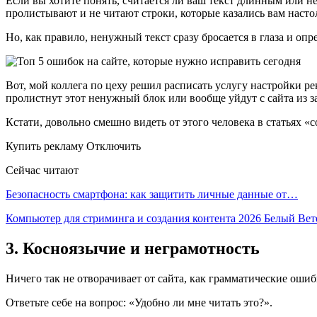
Если вы хотите понять, считается ли ваш текст длинным или н
пролистывают и не читают строки, которые казались вам наст
Но, как правило, ненужный текст сразу бросается в глаза и опре
Вот, мой коллега по цеху решил расписать услугу настройки ре
пролистнут этот ненужный блок или вообще уйдут с сайта из з
Кстати, довольно смешно видеть от этого человека в статьях «с
Купить рекламу Отключить
Сейчас читают
Безопасность смартфона: как защитить личные данные от…
Компьютер для стриминга и создания контента 2026 Белый Ве
3. Косноязычие и неграмотность
Ничего так не отворачивает от сайта, как грамматические оши
Ответьте себе на вопрос: «Удобно ли мне читать это?».