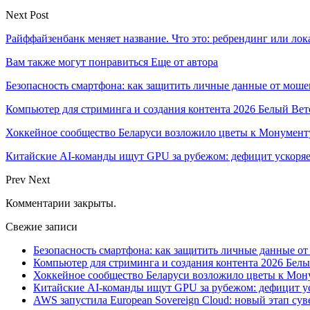
Next Post
Райффайзенбанк меняет название. Что это: ребрендинг или лок
Вам также могут понравиться
Еще от автора
Безопасность смартфона: как защитить личные данные от моше
Компьютер для стриминга и создания контента 2026 Белый Вет
Хоккейное сообщество Беларуси возложило цветы к Монумен
Китайские AI-команды ищут GPU за рубежом: дефицит ускоря
Prev
Next
Комментарии закрыты.
Свежие записи
Безопасность смартфона: как защитить личные данные о
Компьютер для стриминга и создания контента 2026 Белы
Хоккейное сообщество Беларуси возложило цветы к Мо
Китайские AI-команды ищут GPU за рубежом: дефицит ус
AWS запустила European Sovereign Cloud: новый этап сув