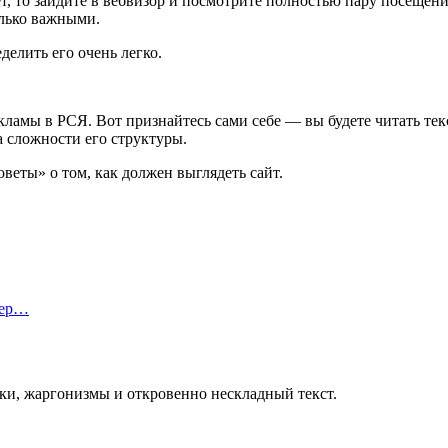
ет, то зайдите в вебвизор и посмотрите полностью пару посещен
олько важными.
делить его очень легко.
кламы в РСЯ. Вот признайтесь сами себе — вы будете читать тек
а сложности его структуры.
оветы» о том, как должен выглядеть сайт.
тер…
бки, жаргонизмы и откровенно нескладный текст.