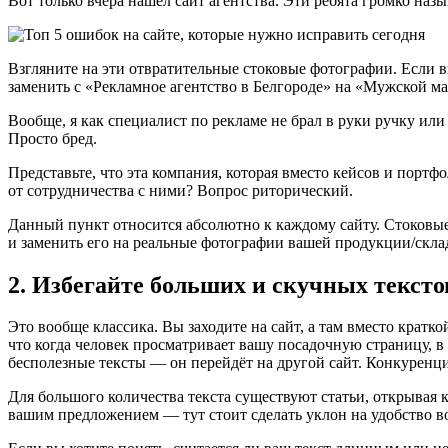
Вот только вчера нашёл сайт агентства. Эти ребята громко наз
Взгляните на эти отвратительные стоковые фотографии. Если вы
заменить с «Рекламное агентство в Белгороде» на «Мужской ма
Вообще, я как специалист по рекламе не брал в руки ручку ил
Просто бред.
Представьте, что эта компания, которая вместо кейсов и портф
от сотрудничества с ними? Вопрос риторический.
Данный пункт относится абсолютно к каждому сайту. Стоковые
и заменить его на реальные фотографии вашей продукции/скла
2. Избегайте больших и скучных тексто
Это вообще классика. Вы заходите на сайт, а там вместо крат
что когда человек просматривает вашу посадочную страницу, в
бесполезные тексты — он перейдёт на другой сайт. Конкуренци
Для большого количества текста существуют статьи, открывая к
вашим предложением — тут стоит сделать уклон на удобство в