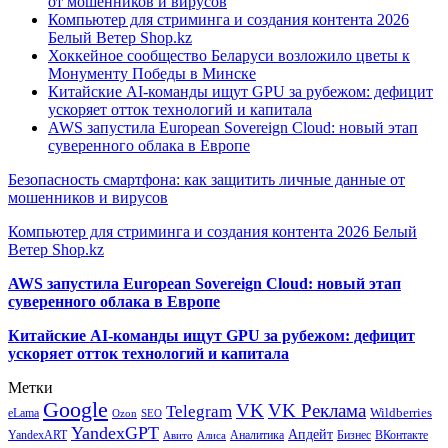
от мошенников и вирусов
Компьютер для стриминга и создания контента 2026
Белый Ветер Shop.kz
Хоккейное сообщество Беларуси возложило цветы к
Монументу Победы в Минске
Китайские AI-команды ищут GPU за рубежом: дефицит
ускоряет отток технологий и капитала
AWS запустила European Sovereign Cloud: новый этап
суверенного облака в Европе
Безопасность смартфона: как защитить личные данные от
мошенников и вирусов
Компьютер для стриминга и создания контента 2026 Белый
Ветер Shop.kz
AWS запустила European Sovereign Cloud: новый этап
суверенного облака в Европе
Китайские AI-команды ищут GPU за рубежом: дефицит
ускоряет отток технологий и капитала
Метки
Google
VK
VK Реклама
Telegram
eLama
Wildberries
SEO
Ozon
YandexGPT
Апдейт
YandexART
Аналитика
Бизнес
ВКонтакте
Авито
Алиса