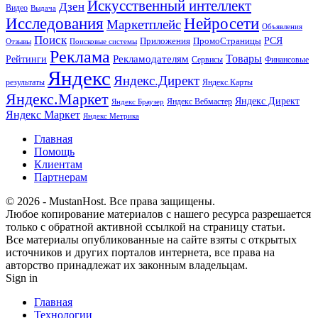
Искусственный интеллект
Дзен
Видео
Выдача
Исследования
Нейросети
Маркетплейс
Объявления
Поиск
РСЯ
Приложения
ПромоСтраницы
Поисковые системы
Отзывы
Реклама
Рекламодателям
Товары
Рейтинги
Сервисы
Финансовые
Яндекс
Яндекс.Директ
результаты
Яндекс.Карты
Яндекс.Маркет
Яндекс Директ
Яндекс Вебмастер
Яндекс Браузер
Яндекс Маркет
Яндекс Метрика
Главная
Помощь
Клиентам
Партнерам
© 2026 - MustanHost. Все права защищены.
Любое копирование материалов с нашего ресурса разрешается
только с обратной активной ссылкой на страницу статьи.
Все материалы опубликованные на сайте взяты с открытых
источников и других порталов интернета, все права на
авторство принадлежат их законным владельцам.
Sign in
Главная
Технологии