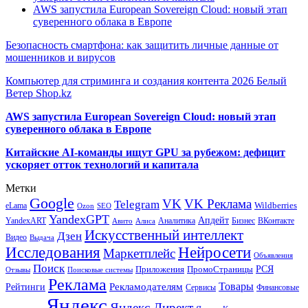
AWS запустила European Sovereign Cloud: новый этап
суверенного облака в Европе
Безопасность смартфона: как защитить личные данные от
мошенников и вирусов
Компьютер для стриминга и создания контента 2026 Белый
Ветер Shop.kz
AWS запустила European Sovereign Cloud: новый этап
суверенного облака в Европе
Китайские AI-команды ищут GPU за рубежом: дефицит
ускоряет отток технологий и капитала
Метки
Google
VK
VK Реклама
Telegram
eLama
Wildberries
SEO
Ozon
YandexGPT
Апдейт
YandexART
Аналитика
Бизнес
ВКонтакте
Авито
Алиса
Искусственный интеллект
Дзен
Видео
Выдача
Исследования
Нейросети
Маркетплейс
Объявления
Поиск
РСЯ
Приложения
ПромоСтраницы
Поисковые системы
Отзывы
Реклама
Рекламодателям
Товары
Рейтинги
Сервисы
Финансовые
Яндекс
Яндекс.Директ