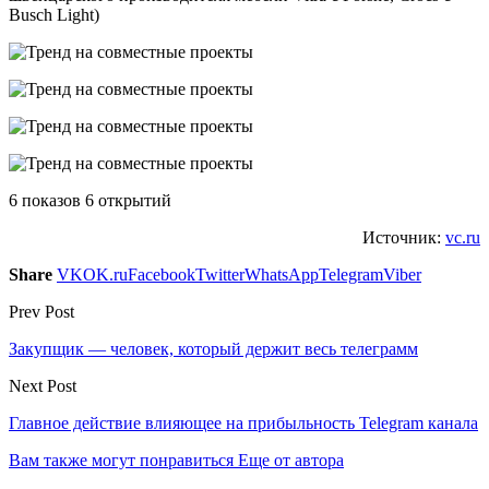
Busch Light)
6 показов 6 открытий
Источник:
vc.ru
Share
VK
OK.ru
Facebook
Twitter
WhatsApp
Telegram
Viber
Prev Post
Закупщик — человек, который держит весь телеграмм
Next Post
Главное действие влияющее на прибыльность Telegram канала
Вам также могут понравиться
Еще от автора