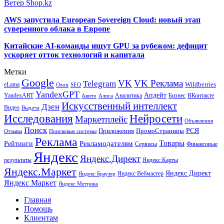
Ветер Shop.kz
AWS запустила European Sovereign Cloud: новый этап
суверенного облака в Европе
Китайские AI-команды ищут GPU за рубежом: дефицит
ускоряет отток технологий и капитала
Метки
Google
VK
VK Реклама
Telegram
eLama
Wildberries
SEO
Ozon
YandexGPT
Апдейт
YandexART
Аналитика
Бизнес
ВКонтакте
Авито
Алиса
Искусственный интеллект
Дзен
Видео
Выдача
Исследования
Нейросети
Маркетплейс
Объявления
Поиск
РСЯ
Приложения
ПромоСтраницы
Поисковые системы
Отзывы
Реклама
Рекламодателям
Товары
Рейтинги
Сервисы
Финансовые
Яндекс
Яндекс.Директ
результаты
Яндекс.Карты
Яндекс.Маркет
Яндекс Директ
Яндекс Вебмастер
Яндекс Браузер
Яндекс Маркет
Яндекс Метрика
Главная
Помощь
Клиентам