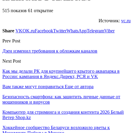
515 показов 61 открытие
Источник:
vc.ru
Share
VK
OK.ru
Facebook
Twitter
WhatsApp
Telegram
Viber
Prev Post
Дзен изменил требования к обложкам каналов
Next Post
Как мы делали РК для крупнейшего крытого аквапарка в
России: кампания в Яндекс.Директ, РСЯ и VK
Вам также могут понравиться
Еще от автора
Безопасность смартфона: как защитить личные данные от
мошенников и вирусов
Компьютер для стриминга и создания контента 2026 Белый
Ветер Shop.kz
Хоккейное сообщество Беларуси возложило цветы к
Монументу Победы в Минске