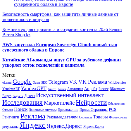
суверенного облака в Европе
Безопасность смартфона: как защитить личные данные от
мошенников и вирусов
Компьютер для стриминга и создания контента 2026 Белый
Ветер Shop.kz
AWS запустила European Sovereign Cloud: новый этап
суверенного облака в Европе
Китайские AI-команды ищут GPU за рубежом: дефицит
ускоряет отток технологий и капитала
Метки
Google
VK
VK Реклама
Telegram
eLama
Wildberries
SEO
Ozon
YandexGPT
Апдейт
YandexART
Аналитика
Бизнес
ВКонтакте
Авито
Алиса
Искусственный интеллект
Дзен
Видео
Выдача
Исследования
Нейросети
Маркетплейс
Объявления
Поиск
РСЯ
Приложения
ПромоСтраницы
Поисковые системы
Отзывы
Реклама
Рекламодателям
Товары
Рейтинги
Сервисы
Финансовые
Яндекс
Яндекс.Директ
результаты
Яндекс.Карты