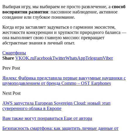
Выбирая игру, мы выбираем не просто развлечение, а
способ
восприятия развития
: пассивное наблюдение, активное
созидание или глубокое понимание.
Когда игра заставляет задуматься о гармонии экосистем,
жестокости конкуренции и хрупкости природного баланса —
она выполняет свою главную миссию: превращает
абстрактные знания в личный опыт.
Смартфоны
Share
VK
OK.ru
Facebook
Twitter
WhatsApp
Telegram
Viber
Prev Post
Яндекс Фабрика представила первые вакуумные наушники с
шумоподавлением от бренда Commo – OST Earphones
Next Post
AWS запустила European Sovereign Cloud: новый этап
суверенного облака в Европе
Вам также могут понравиться
Еще от автора
Безопасность смартфона: как защитить личные данные от