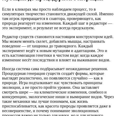
Если в кликерах мы просто наблюдаем процесс, то в
симуляторах творчество становится движущей силой. Именно
там игрок превращается в соавтора, проверяющего, как
природа реагирует на изменения. Каждый шаг в редакторе —
это эксперимент, и результат не всегда предсказуем.
Редактор существ становится настоящим конструктором идей.
Мы можем менять скелет, добавлять мышцы, настраивать
поведение — от хищника до травоядного. Каждый
эксперимент ведёт к новым мутациям и адаптациям. Это и
есть кастомизация генетики в чистом виде: когда каждое
изменение несёт последствия и влияет на выживание видов.
Иногда система сама подбрасывает неожиданные решения.
Процедурная генерация существ создаёт формы, которые
выглядят реалистично, но появляются случайно — как в
природе. Игра подталкивает нас чувствовать принципы
эволюции, а не просто пройти уровни. Она заставляет
смотреть шире — на климатические изменения, симбиоз и
конкуренцию, экологические ниши и вымирание видов. Через
такие механики мы лучше понимаем, как жизнь
приспосабливается, как красота природы проявляется даже в
несовершенстве, и почему понимание эволюционных
процессов важно не только для науки, но и для игрового