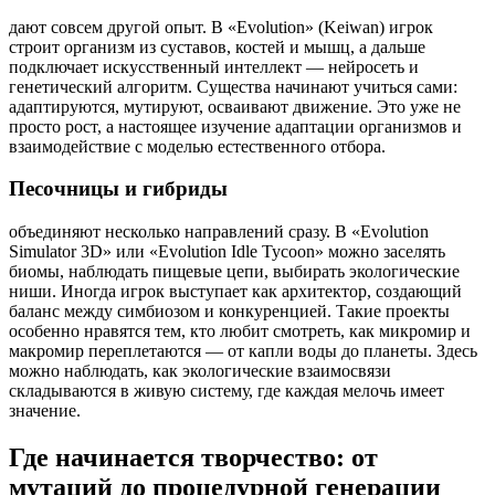
дают совсем другой опыт. В «Evolution» (Keiwan) игрок
строит организм из суставов, костей и мышц, а дальше
подключает искусственный интеллект — нейросеть и
генетический алгоритм. Существа начинают учиться сами:
адаптируются, мутируют, осваивают движение. Это уже не
просто рост, а настоящее изучение адаптации организмов и
взаимодействие с моделью естественного отбора.
Песочницы и гибриды
объединяют несколько направлений сразу. В «Evolution
Simulator 3D» или «Evolution Idle Tycoon» можно заселять
биомы, наблюдать пищевые цепи, выбирать экологические
ниши. Иногда игрок выступает как архитектор, создающий
баланс между симбиозом и конкуренцией. Такие проекты
особенно нравятся тем, кто любит смотреть, как микромир и
макромир переплетаются — от капли воды до планеты. Здесь
можно наблюдать, как экологические взаимосвязи
складываются в живую систему, где каждая мелочь имеет
значение.
Где начинается творчество: от
мутаций до процедурной генерации