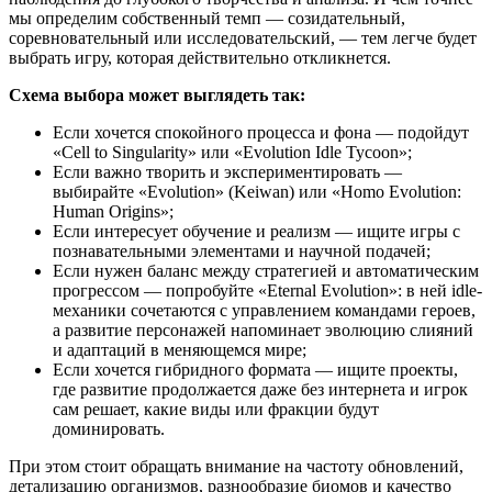
мы определим собственный темп — созидательный,
соревновательный или исследовательский, — тем легче будет
выбрать игру, которая действительно откликнется.
Схема выбора может выглядеть так:
Если хочется спокойного процесса и фона — подойдут
«Cell to Singularity» или «Evolution Idle Tycoon»;
Если важно творить и экспериментировать —
выбирайте «Evolution» (Keiwan) или «Homo Evolution:
Human Origins»;
Если интересует обучение и реализм — ищите игры с
познавательными элементами и научной подачей;
Если нужен баланс между стратегией и автоматическим
прогрессом — попробуйте «Eternal Evolution»: в ней idle-
механики сочетаются с управлением командами героев,
а развитие персонажей напоминает эволюцию слияний
и адаптаций в меняющемся мире;
Если хочется гибридного формата — ищите проекты,
где развитие продолжается даже без интернета и игрок
сам решает, какие виды или фракции будут
доминировать.
При этом стоит обращать внимание на частоту обновлений,
детализацию организмов, разнообразие биомов и качество