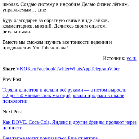
школах. Создаю систему в инфобизе Делаю бизнес лёгким,
управляемым… t.me
Буду благодарен за обратную связь в виде лайков,
комментариев, мнений. Делитесь своим опытом,
результатами.
Вместе мы сможем изучить все тонкости ведения и
продвижения YouTube-канала!
Источник:
vc.ru
Share
VK
OK.ru
Facebook
Twitter
WhatsApp
Telegram
Viber
Prev Post
Теряли клиентов и делали всё руками — а потом выросли
с 2 до 150 млн/мес: как мы оцифровали продажи в школе
психологии
Next Post
Как DOVE, Coca-Cola, Яндекс и другие бренды продают через
ценности
Вам также могут понравиться
Еще от автора