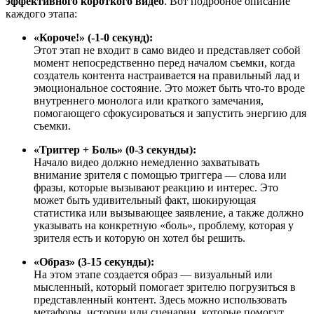
эффективного короткого видео
. Вот подробное описание
каждого этапа:
«Короче!» (-1-0 секунд):
Этот этап не входит в само видео и представляет собой
момент непосредственно перед началом съемки, когда
создатель контента настраивается на правильный лад и
эмоциональное состояние. Это может быть что-то вроде
внутреннего монолога или краткого замечания,
помогающего сфокусироваться и запустить энергию для
съемки.
«Триггер + Боль» (0-3 секунды):
Начало видео должно немедленно захватывать
внимание зрителя с помощью триггера — слова или
фразы, которые вызывают реакцию и интерес. Это
может быть удивительный факт, шокирующая
статистика или вызывающее заявление, а также должно
указывать на конкретную «боль», проблему, которая у
зрителя есть и которую он хотел бы решить.
«Образ» (3-15 секунды):
На этом этапе создается образ — визуальный или
мысленный, который помогает зрителю погрузиться в
представленный контент. Здесь можно использовать
метафоры, истории или сценарии, которые помогут