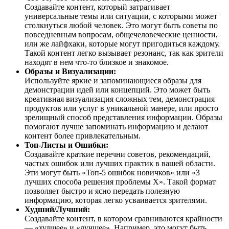
Создавайте контент, который затрагивает
универсальные темы или ситуации, с которыми может
столкнуться любой человек. Это могут быть советы по
повседневным вопросам, общечеловеческие ценности,
или же лайфхаки, которые могут пригодиться каждому.
Такой контент легко вызывает резонанс, так как зрители
находят в нем что-то близкое и знакомое.
Образы и Визуализации:
Используйте яркие и запоминающиеся образы для
демонстрации идей или концепций. Это может быть
креативная визуализация сложных тем, демонстрация
продуктов или услуг в уникальной манере, или просто
зрелищный способ представления информации. Образы
помогают лучше запоминать информацию и делают
контент более привлекательным.
Топ-Листы и Ошибки:
Создавайте краткие перечни советов, рекомендаций,
частых ошибок или лучших практик в вашей области.
Эти могут быть «Топ-5 ошибок новичков» или «3
лучших способа решения проблемы X». Такой формат
позволяет быстро и ясно передать полезную
информацию, которая легко усваивается зрителями.
Худший/Лучший:
Создавайте контент, в котором сравниваются крайности
— «худшее» и «лучшее». Например, это могут быть