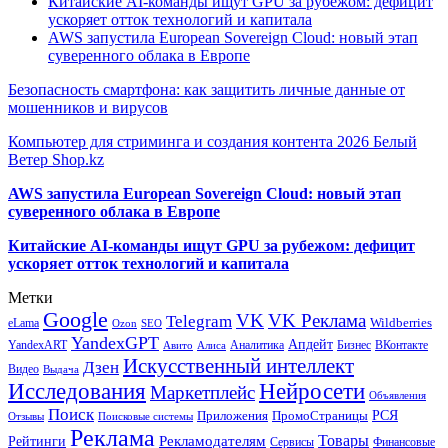
Китайские AI-команды ищут GPU за рубежом: дефицит
ускоряет отток технологий и капитала
AWS запустила European Sovereign Cloud: новый этап
суверенного облака в Европе
Безопасность смартфона: как защитить личные данные от
мошенников и вирусов
Компьютер для стриминга и создания контента 2026 Белый
Ветер Shop.kz
AWS запустила European Sovereign Cloud: новый этап
суверенного облака в Европе
Китайские AI-команды ищут GPU за рубежом: дефицит
ускоряет отток технологий и капитала
Метки
Google
VK
VK Реклама
Telegram
eLama
Wildberries
SEO
Ozon
YandexGPT
Апдейт
YandexART
Аналитика
Бизнес
ВКонтакте
Авито
Алиса
Искусственный интеллект
Дзен
Видео
Выдача
Исследования
Нейросети
Маркетплейс
Объявления
Поиск
РСЯ
Приложения
ПромоСтраницы
Поисковые системы
Отзывы
Реклама
Рекламодателям
Товары
Рейтинги
Сервисы
Финансовые