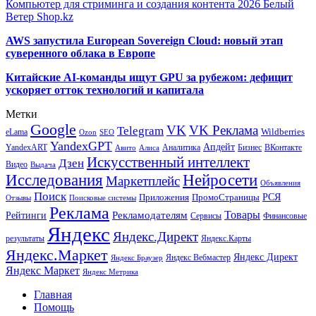
Компьютер для стриминга и создания контента 2026 Белый
Ветер Shop.kz
AWS запустила European Sovereign Cloud: новый этап
суверенного облака в Европе
Китайские AI-команды ищут GPU за рубежом: дефицит
ускоряет отток технологий и капитала
Метки
Google
VK
VK Реклама
Telegram
eLama
Wildberries
SEO
Ozon
YandexGPT
Апдейт
YandexART
Аналитика
Бизнес
ВКонтакте
Авито
Алиса
Искусственный интеллект
Дзен
Видео
Выдача
Исследования
Нейросети
Маркетплейс
Объявления
Поиск
РСЯ
Приложения
ПромоСтраницы
Поисковые системы
Отзывы
Реклама
Рекламодателям
Товары
Рейтинги
Сервисы
Финансовые
Яндекс
Яндекс.Директ
результаты
Яндекс.Карты
Яндекс.Маркет
Яндекс Директ
Яндекс Вебмастер
Яндекс Браузер
Яндекс Маркет
Яндекс Метрика
Главная
Помощь