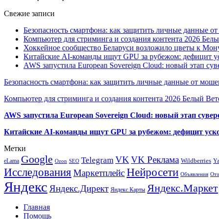
Свежие записи
Безопасность смартфона: как защитить личные данные о
Компьютер для стриминга и создания контента 2026 Белы
Хоккейное сообщество Беларуси возложило цветы к Мо
Китайские AI-команды ищут GPU за рубежом: дефицит ус
AWS запустила European Sovereign Cloud: новый этап сув
Безопасность смартфона: как защитить личные данные от моше
Компьютер для стриминга и создания контента 2026 Белый Вет
AWS запустила European Sovereign Cloud: новый этап сувер
Китайские AI-команды ищут GPU за рубежом: дефицит уско
Метки
Google
VK
VK Реклама
Telegram
eLama
Wildberries
Y
SEO
Ozon
Исследования
Нейросети
Маркетплейс
Объявления
Отз
Яндекс
Яндекс.Маркет
Яндекс.Директ
Яндекс.Карты
Главная
Помощь