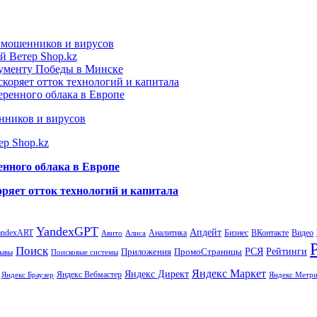
т мошенников и вирусов
й Ветер Shop.kz
нументу Победы в Минске
коряет отток технологий и капитала
еренного облака в Европе
нников и вирусов
ер Shop.kz
енного облака в Европе
ряет отток технологий и капитала
YandexGPT
Апдейт
andexART
Аналитика
Бизнес
ВКонтакте
Видео
Авито
Алиса
Поиск
РСЯ
Рейтинги
Приложения
ПромоСтраницы
Поисковые системы
ывы
Яндекс Маркет
Яндекс Директ
Яндекс Вебмастер
Яндекс Браузер
Яндекс Метри