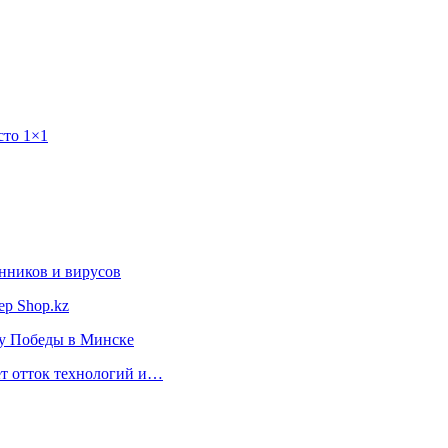
сто 1×1
нников и вирусов
ер Shop.kz
ту Победы в Минске
ет отток технологий и…