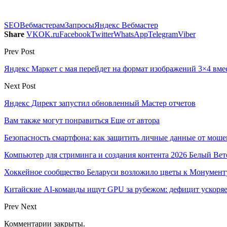
SEO
Вебмастерам
Запросы
Яндекс Вебмастер
Share
VK
OK.ru
Facebook
Twitter
WhatsApp
Telegram
Viber
Prev Post
Яндекс Маркет с мая перейдет на формат изображений 3×4 вме
Next Post
Яндекс Директ запустил обновленный Мастер отчетов
Вам также могут понравиться
Еще от автора
Безопасность смартфона: как защитить личные данные от моше
Компьютер для стриминга и создания контента 2026 Белый Вет
Хоккейное сообщество Беларуси возложило цветы к Монумен
Китайские AI-команды ищут GPU за рубежом: дефицит ускоря
Prev
Next
Комментарии закрыты.