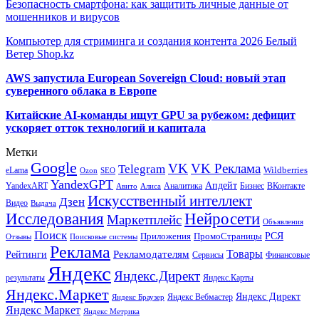
Безопасность смартфона: как защитить личные данные от
мошенников и вирусов
Компьютер для стриминга и создания контента 2026 Белый
Ветер Shop.kz
AWS запустила European Sovereign Cloud: новый этап
суверенного облака в Европе
Китайские AI-команды ищут GPU за рубежом: дефицит
ускоряет отток технологий и капитала
Метки
Google
VK
VK Реклама
Telegram
eLama
Wildberries
SEO
Ozon
YandexGPT
Апдейт
YandexART
Аналитика
Бизнес
ВКонтакте
Авито
Алиса
Искусственный интеллект
Дзен
Видео
Выдача
Исследования
Нейросети
Маркетплейс
Объявления
Поиск
РСЯ
Приложения
ПромоСтраницы
Поисковые системы
Отзывы
Реклама
Рекламодателям
Товары
Рейтинги
Сервисы
Финансовые
Яндекс
Яндекс.Директ
результаты
Яндекс.Карты
Яндекс.Маркет
Яндекс Директ
Яндекс Вебмастер
Яндекс Браузер
Яндекс Маркет
Яндекс Метрика