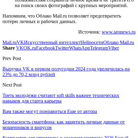
на поиск своих фотографий с крупных мероприятий.
Напомним, что Облако Mail.ru позволяет предотвратить
потерю личных и рабочих данных.
Источник:
www.seonews.ru
Mail.ru
VK
Искусственный интеллект
Нейросети
Облако Mail.ru
Share
VK
OK.ru
Facebook
Twitter
WhatsApp
Telegram
Viber
Prev Post
Выручка VK в первом полугодии 2024 года увеличилась на
23% до 70,2 млрд рублей
Next Post
Треть молодежи считают soft skills важнее технических
навыков для старта карьеры
Вам также могут понравиться
Еще от автора
Безопасность смартфона: как защитить личные данные от
мошенников и вирусов
Компьютер для стриминга и создания контента 2026 Белый