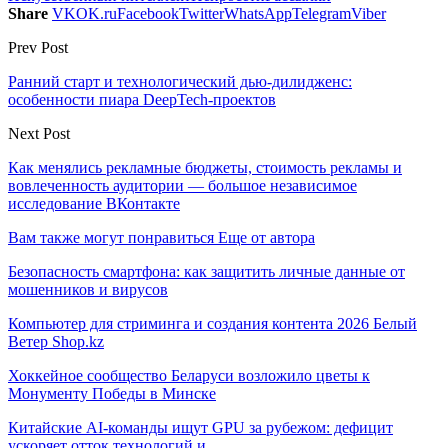
Share
VK
OK.ru
Facebook
Twitter
WhatsApp
Telegram
Viber
Prev Post
Ранний старт и технологический дью-дилидженс:
особенности пиара DeepTech-проектов
Next Post
Как менялись рекламные бюджеты, стоимость рекламы и
вовлеченность аудитории — большое независимое
исследование ВКонтакте
Вам также могут понравиться
Еще от автора
Безопасность смартфона: как защитить личные данные от
мошенников и вирусов
Компьютер для стриминга и создания контента 2026 Белый
Ветер Shop.kz
Хоккейное сообщество Беларуси возложило цветы к
Монументу Победы в Минске
Китайские AI-команды ищут GPU за рубежом: дефицит
ускоряет отток технологий и…