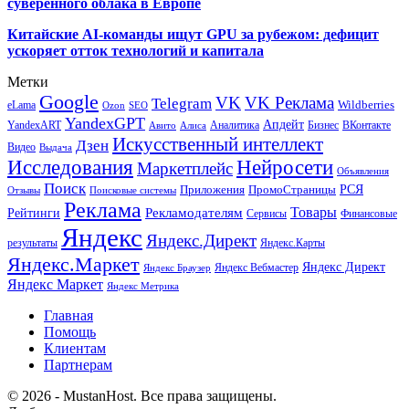
суверенного облака в Европе
Китайские AI-команды ищут GPU за рубежом: дефицит
ускоряет отток технологий и капитала
Метки
Google
VK
VK Реклама
Telegram
eLama
Wildberries
SEO
Ozon
YandexGPT
Апдейт
YandexART
Аналитика
Бизнес
ВКонтакте
Авито
Алиса
Искусственный интеллект
Дзен
Видео
Выдача
Исследования
Нейросети
Маркетплейс
Объявления
Поиск
РСЯ
Приложения
ПромоСтраницы
Поисковые системы
Отзывы
Реклама
Рекламодателям
Товары
Рейтинги
Сервисы
Финансовые
Яндекс
Яндекс.Директ
результаты
Яндекс.Карты
Яндекс.Маркет
Яндекс Директ
Яндекс Вебмастер
Яндекс Браузер
Яндекс Маркет
Яндекс Метрика
Главная
Помощь
Клиентам
Партнерам
© 2026 - MustanHost. Все права защищены.