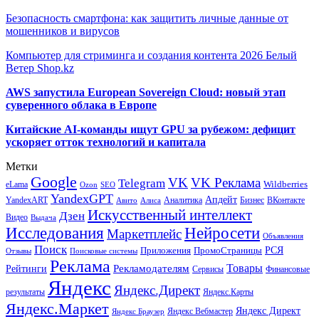
Безопасность смартфона: как защитить личные данные от
мошенников и вирусов
Компьютер для стриминга и создания контента 2026 Белый
Ветер Shop.kz
AWS запустила European Sovereign Cloud: новый этап
суверенного облака в Европе
Китайские AI-команды ищут GPU за рубежом: дефицит
ускоряет отток технологий и капитала
Метки
Google
VK
VK Реклама
Telegram
eLama
Wildberries
SEO
Ozon
YandexGPT
Апдейт
YandexART
Аналитика
Бизнес
ВКонтакте
Авито
Алиса
Искусственный интеллект
Дзен
Видео
Выдача
Исследования
Нейросети
Маркетплейс
Объявления
Поиск
РСЯ
Приложения
ПромоСтраницы
Поисковые системы
Отзывы
Реклама
Рекламодателям
Товары
Рейтинги
Сервисы
Финансовые
Яндекс
Яндекс.Директ
результаты
Яндекс.Карты
Яндекс.Маркет
Яндекс Директ
Яндекс Вебмастер
Яндекс Браузер