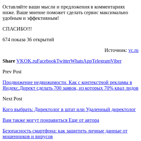
Оставляйте ваши мысли и предложения в комментариях
ниже. Ваше мнение поможет сделать сервис максимально
удобным и эффективным!
СПАСИБО!!!
674 показа 36 открытий
Источник:
vc.ru
Share
VK
OK.ru
Facebook
Twitter
WhatsApp
Telegram
Viber
Prev Post
Продвижение недвижимости. Как с контекстной рекламы в
Яндекс.Директ сделать 700 заявок, из которых 70% квал лидов
Next Post
Кого выбрать: Директолог в штат или Удаленный директолог
Вам также могут понравиться
Еще от автора
Безопасность смартфона: как защитить личные данные от
мошенников и вирусов