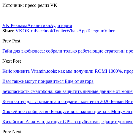
Источник: пресс-релиз VK
VK Реклама
Аналитика
Аудитория
Share
VK
OK.ru
Facebook
Twitter
WhatsApp
Telegram
Viber
Prev Post
Гайд для экобизнеса: собрали только работающие стратегии пр
Next Post
Кейс клиента Vitamin.tools: как мы получили ROMI 1000%, пр
Вам также могут понравиться
Еще от автора
Безопасность смартфона: как защитить личные данные от моше
Компьютер для стриминга и создания контента 2026 Белый Вет
Хоккейное сообщество Беларуси возложило цветы к Монумен
Китайские AI-команды ищут GPU за рубежом: дефицит ускоря
Prev
Next