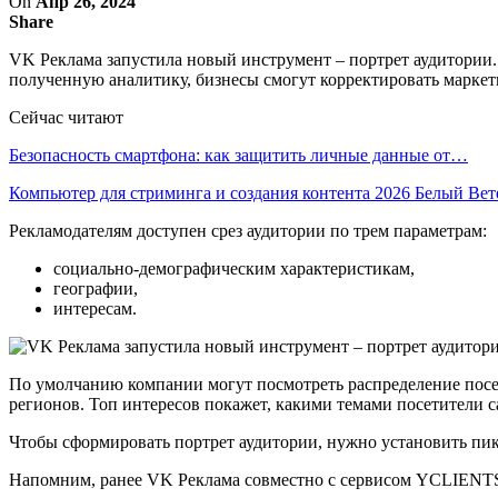
On
Апр 26, 2024
Share
VK Реклама запустила новый инструмент – портрет аудитории.
полученную аналитику, бизнесы смогут корректировать марке
Сейчас читают
Безопасность смартфона: как защитить личные данные от…
Компьютер для стриминга и создания контента 2026 Белый Ве
Рекламодателям доступен срез аудитории по трем параметрам:
социально-демографическим характеристикам,
географии,
интересам.
По умолчанию компании могут посмотреть распределение посет
регионов. Топ интересов покажет, какими темами посетители с
Чтобы сформировать портрет аудитории, нужно установить пикс
Напомним, ранее VK Реклама совместно с сервисом YCLIENTS 