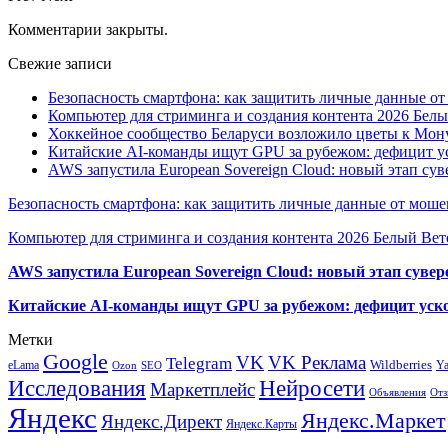
Комментарии закрыты.
Свежие записи
Безопасность смартфона: как защитить личные данные о
Компьютер для стриминга и создания контента 2026 Белы
Хоккейное сообщество Беларуси возложило цветы к Мо
Китайские AI-команды ищут GPU за рубежом: дефицит ус
AWS запустила European Sovereign Cloud: новый этап сув
Безопасность смартфона: как защитить личные данные от моше
Компьютер для стриминга и создания контента 2026 Белый Вет
AWS запустила European Sovereign Cloud: новый этап сувер
Китайские AI-команды ищут GPU за рубежом: дефицит уско
Метки
Google
VK
VK Реклама
Telegram
eLama
Wildberries
Y
SEO
Ozon
Исследования
Нейросети
Маркетплейс
Объявления
Отз
Яндекс
Яндекс.Маркет
Яндекс.Директ
Яндекс.Карты