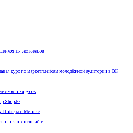
одвижения экотоваров
одавая курс по маркетплейсам молодёжной аудитории в ВК
нников и вирусов
ер Shop.kz
ту Победы в Минске
ет отток технологий и…