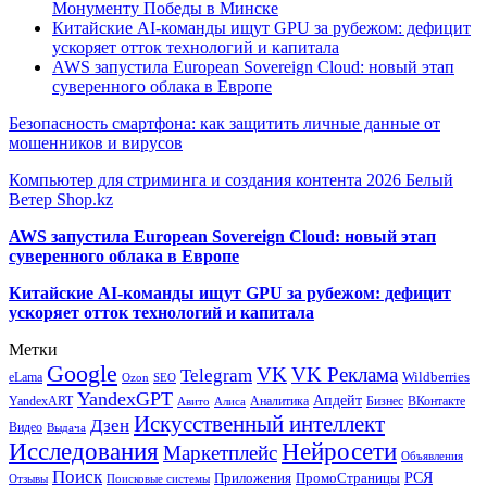
Монументу Победы в Минске
Китайские AI-команды ищут GPU за рубежом: дефицит
ускоряет отток технологий и капитала
AWS запустила European Sovereign Cloud: новый этап
суверенного облака в Европе
Безопасность смартфона: как защитить личные данные от
мошенников и вирусов
Компьютер для стриминга и создания контента 2026 Белый
Ветер Shop.kz
AWS запустила European Sovereign Cloud: новый этап
суверенного облака в Европе
Китайские AI-команды ищут GPU за рубежом: дефицит
ускоряет отток технологий и капитала
Метки
Google
VK
VK Реклама
Telegram
eLama
Wildberries
SEO
Ozon
YandexGPT
Апдейт
YandexART
Аналитика
Бизнес
ВКонтакте
Авито
Алиса
Искусственный интеллект
Дзен
Видео
Выдача
Исследования
Нейросети
Маркетплейс
Объявления
Поиск
РСЯ
Приложения
ПромоСтраницы
Поисковые системы
Отзывы