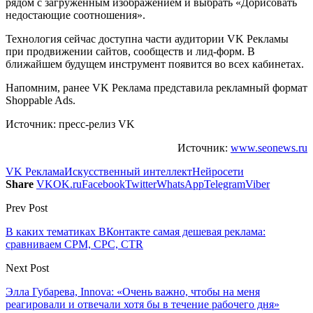
рядом с загруженным изображением и выбрать «Дорисовать
недостающие соотношения».
Технология сейчас доступна части аудитории VK Рекламы
при продвижении сайтов, сообществ и лид-форм. В
ближайшем будущем инструмент появится во всех кабинетах.
Напомним, ранее VK Реклама представила рекламный формат
Shoppable Ads.
Источник: пресс-релиз VK
Источник:
www.seonews.ru
VK Реклама
Искусственный интеллект
Нейросети
Share
VK
OK.ru
Facebook
Twitter
WhatsApp
Telegram
Viber
Prev Post
В каких тематиках ВКонтакте самая дешевая реклама:
сравниваем CPM, CPC, CTR
Next Post
Элла Губарева, Innova: «Очень важно, чтобы на меня
реагировали и отвечали хотя бы в течение рабочего дня»