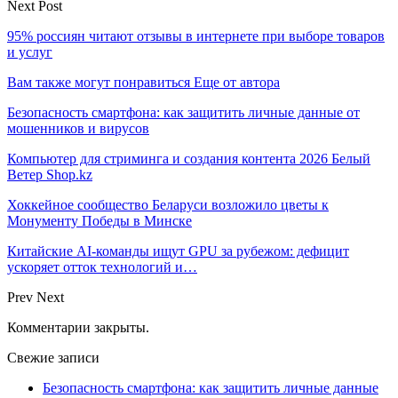
Next Post
95% россиян читают отзывы в интернете при выборе товаров
и услуг
Вам также могут понравиться
Еще от автора
Безопасность смартфона: как защитить личные данные от
мошенников и вирусов
Компьютер для стриминга и создания контента 2026 Белый
Ветер Shop.kz
Хоккейное сообщество Беларуси возложило цветы к
Монументу Победы в Минске
Китайские AI-команды ищут GPU за рубежом: дефицит
ускоряет отток технологий и…
Prev
Next
Комментарии закрыты.
Свежие записи
Безопасность смартфона: как защитить личные данные