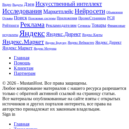
Искусственный интеллект
Дзен
Видео
Выдача
Исследования
Нейросети
Маркетплейс
Объявления
Поиск
РСЯ
Приложения
ПромоСтраницы
Поисковые системы
Отзывы
Реклама
Рекламодателям
Товары
Рейтинги
Сервисы
Финансовые
Яндекс
Яндекс.Директ
результаты
Яндекс.Карты
Яндекс.Маркет
Яндекс Директ
Яндекс Вебмастер
Яндекс Браузер
Яндекс Маркет
Яндекс Метрика
Главная
Помощь
Клиентам
Партнерам
© 2026 - MustanHost. Все права защищены.
Любое копирование материалов с нашего ресурса разрешается
только с обратной активной ссылкой на страницу статьи.
Все материалы опубликованные на сайте взяты с открытых
источников и других порталов интернета, все права на
авторство принадлежат их законным владельцам.
Sign in
Главная