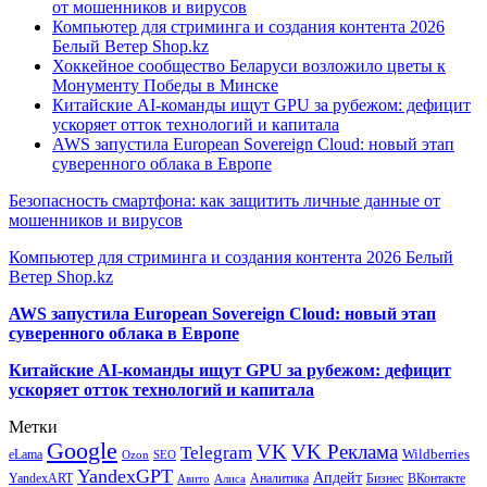
от мошенников и вирусов
Компьютер для стриминга и создания контента 2026
Белый Ветер Shop.kz
Хоккейное сообщество Беларуси возложило цветы к
Монументу Победы в Минске
Китайские AI-команды ищут GPU за рубежом: дефицит
ускоряет отток технологий и капитала
AWS запустила European Sovereign Cloud: новый этап
суверенного облака в Европе
Безопасность смартфона: как защитить личные данные от
мошенников и вирусов
Компьютер для стриминга и создания контента 2026 Белый
Ветер Shop.kz
AWS запустила European Sovereign Cloud: новый этап
суверенного облака в Европе
Китайские AI-команды ищут GPU за рубежом: дефицит
ускоряет отток технологий и капитала
Метки
Google
VK
VK Реклама
Telegram
eLama
Wildberries
SEO
Ozon
YandexGPT
Апдейт
YandexART
Аналитика
Бизнес
ВКонтакте
Авито
Алиса