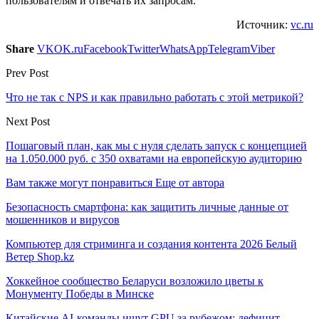
пользователям и отвечать их запросам.
Источник:
vc.ru
Share
VK
OK.ru
Facebook
Twitter
WhatsApp
Telegram
Viber
Prev Post
Что не так с NPS и как правильно работать с этой метрикой?
Next Post
Пошаговый план, как мы с нуля сделать запуск с концепцией
на 1.050.000 руб. с 350 охватами на европейскую аудиторию
Вам также могут понравиться
Еще от автора
Безопасность смартфона: как защитить личные данные от
мошенников и вирусов
Компьютер для стриминга и создания контента 2026 Белый
Ветер Shop.kz
Хоккейное сообщество Беларуси возложило цветы к
Монументу Победы в Минске
Китайские AI-команды ищут GPU за рубежом: дефицит