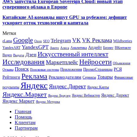
AWS запустила European Sovereign Cloud: новый этап
суверенного облака в Европе
Китайские AI-команды ищут GPU за рубежом: дефицит
ускоряет отток технологий и капитала
Метки
Google
VK
VK Реклама
Telegram
eLama
Wildberries
SEO
Ozon
YandexGPT
Апдейт
YandexART
Аналитика
Бизнес
ВКонтакте
Авито
Алиса
Искусственный интеллект
Дзен
Видео
Выдача
Исследования
Нейросети
Маркетплейс
Объявления
Поиск
РСЯ
Приложения
ПромоСтраницы
Поисковые системы
Отзывы
Реклама
Рекламодателям
Товары
Рейтинги
Сервисы
Финансовые
Яндекс
Яндекс.Директ
результаты
Яндекс.Карты
Яндекс.Маркет
Яндекс Директ
Яндекс Вебмастер
Яндекс Браузер
Яндекс Маркет
Яндекс Метрика
Главная
Помощь
Клиентам
Партнерам