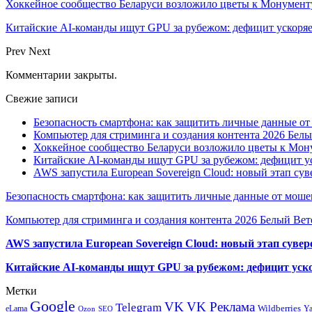
Хоккейное сообщество Беларуси возложило цветы к Монумен
Китайские AI-команды ищут GPU за рубежом: дефицит ускоря
Prev
Next
Комментарии закрыты.
Свежие записи
Безопасность смартфона: как защитить личные данные о
Компьютер для стриминга и создания контента 2026 Белы
Хоккейное сообщество Беларуси возложило цветы к Мо
Китайские AI-команды ищут GPU за рубежом: дефицит ус
AWS запустила European Sovereign Cloud: новый этап сув
Безопасность смартфона: как защитить личные данные от моше
Компьютер для стриминга и создания контента 2026 Белый Вет
AWS запустила European Sovereign Cloud: новый этап сувер
Китайские AI-команды ищут GPU за рубежом: дефицит уско
Метки
Google
VK
VK Реклама
Telegram
eLama
Wildberries
Y
SEO
Ozon