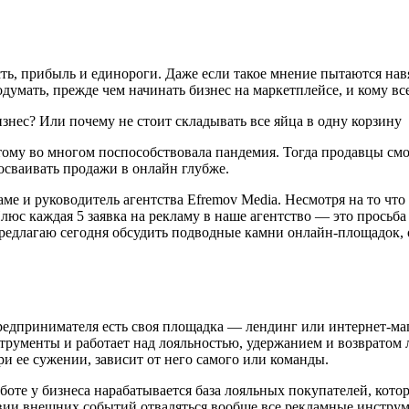
ть, прибыль и единороги. Даже если такое мнение пытаются нав
одумать, прежде чем начинать бизнес на маркетплейсе, и кому вс
этому во многом поспособствовала пандемия. Тогда продавцы смо
 осваивать продажи в онлайн глубже.
аме и руководитель агентства Efremov Media. Несмотря на то чт
люс каждая 5 заявка на рекламу в наше агентство — это просьба 
у предлагаю сегодня обсудить подводные камни онлайн-площадок,
предпринимателя есть своя площадка — лендинг или интернет-м
нструменты и работает над лояльностью, удержанием и возвратом
ри ее сужении, зависит от него самого или команды.
работе у бизнеса нарабатывается база лояльных покупателей, кот
вии внешних событий отваляться вообще все рекламные инструме