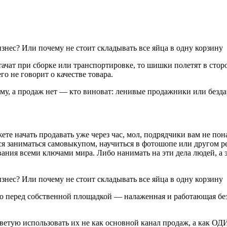
ачат при сборке или транспортировке, то шишки полетят в стор
го не говорит о качестве товара.
аму, а продаж нет — кто виноват: ленивые продажники или без
те начать продавать уже через час, мол, подрядчики вам не пон
я заниматься самовыкупом, научиться в фотошопе или другом ре
ания всеми ключами мира. Либо нанимать на эти дела людей, а 
 перед собственной площадкой — налаженная и работающая без п
ветую использовать их не как основной канал продаж, а как ОД