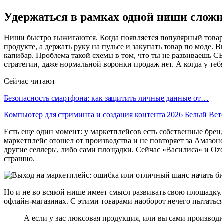
Удержаться в рамках одной ниши слож
Ниши быстро выжигаются. Когда появляется популярный товар, 
продукте, а держать руку на пульсе и закупать товар по моде
капибар. Проблема такой схемы в том, что ты не развиваешь С
стратегии, даже нормальной воронки продаж нет. А когда у теб
Сейчас читают
Безопасность смартфона: как защитить личные данные от…
Компьютер для стриминга и создания контента 2026 Белый Ве
Есть еще один момент: у маркетплейсов есть собственные бре
маркетплейс отошел от производства и не повторяет за Амазон
другие селлеры, либо сами площадки. Сейчас «Василиса» и Oz
страшно.
Но и не во всякой нише имеет смысл развивать свою площадку.
офлайн-магазинах. С этими товарами наоборот нечего пытаться
А если у вас люксовая продукция, или вы сами производи