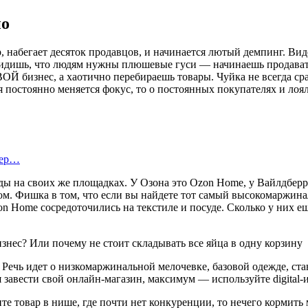
но
набегает десяток продавцов, и начинается лютый демпинг. Виде
. Видишь, что людям нужны плюшевые гуси — начинаешь продават
ВОЙ бизнес, а хаотично перебираешь товары. Чуйка не всегда ср
я постоянно меняется фокус, то о постоянных покупателях и лоя
тер…
нды на своих же площадках. У Озона это Ozon Home, у Вайлдбер
ом. Фишка в том, что если вы найдете тот самый высокомаржина
on Home сосредоточились на текстиле и посуде. Сколько у них 
 Речь идет о низкомаржинальной мелочевке, базовой одежде, ста
 завести свой онлайн-магазин, максимум — используйте digital-
те товар в нише, где почти нет конкуренции, то нечего кормит