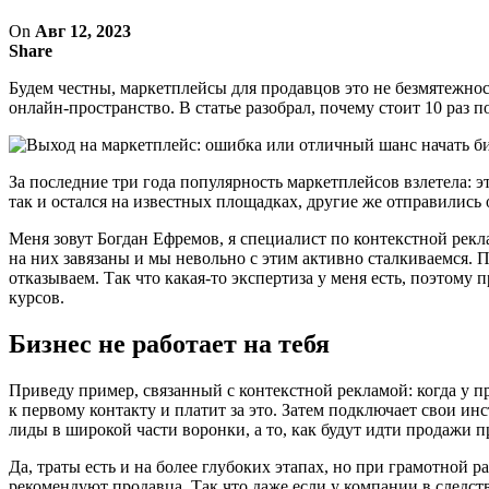
On
Авг 12, 2023
Share
Будем честны, маркетплейсы для продавцов это не безмятежнос
онлайн-пространство. В статье разобрал, почему стоит 10 раз п
За последние три года популярность маркетплейсов взлетела: 
так и остался на известных площадках, другие же отправились
Меня зовут Богдан Ефремов, я специалист по контекстной рекл
на них завязаны и мы невольно с этим активно сталкиваемся. П
отказываем. Так что какая-то экспертиза у меня есть, поэтом
курсов.
Бизнес не работает на тебя
Приведу пример, связанный с контекстной рекламой: когда у 
к первому контакту и платит за это. Затем подключает свои и
лиды в широкой части воронки, а то, как будут идти продажи п
Да, траты есть и на более глубоких этапах, но при грамотной 
рекомендуют продавца. Так что даже если у компании в следст