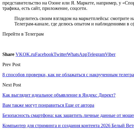
представительство на Озоне или Я. Маркете, например, у «Спо
трафика, есть сайт, приложение, соцсети.
Поделитесь своим взглядом на маркетплейсы: смотрите н
Телеграм-канале, где делюсь опытом и наблюдениями в с
Перейти в Телеграм
Share
VK
OK.ru
Facebook
Twitter
WhatsApp
Telegram
Viber
Prev Post
8 способов проверки, как не облажаться с накрученным телегр
Next Post
Как выглядит идеальное объявление в Яндекс Директ?
Вам также могут понравиться
Еще от автора
Безопасность смартфона: как защитить личные данные от моше
Компьютер для стриминга и создания контента 2026 Белый Вет