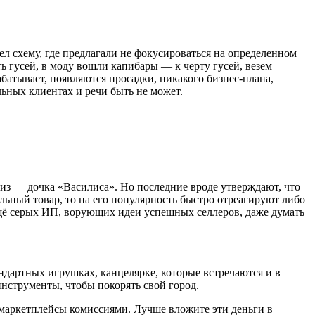
л схему, где предлагали не фокусироваться на определенном
ь гусей, в моду вошли капибары — к черту гусей, везем
абатывает, появляются просадки, никакого бизнес-плана,
льных клиентах и речи быть не может.
риз — дочка «Василиса». Но последние вроде утверждают, что
льный товар, то на его популярность быстро отреагируют либо
ещё серых ИП, ворующих идеи успешных селлеров, даже думать
ндартных игрушках, канцелярке, которые встречаются и в
инструменты, чтобы покорять свой город.
ь маркетплейсы комиссиями. Лучше вложите эти деньги в