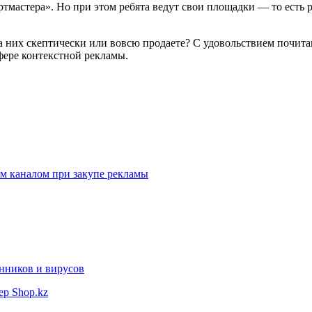
ртмастера». Но при этом ребята ведут свои площадки — то есть
а них скептически или вовсю продаете? С удовольствием почита
фере контекстной рекламы.
ам каналом при закупе рекламы
нников и вирусов
ер Shop.kz