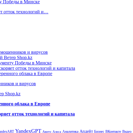
ту Победы в Минске
ет отток технологий и…
т мошенников и вирусов
й Ветер Shop.kz
нументу Победы в Минске
коряет отток технологий и капитала
еренного облака в Европе
нников и вирусов
ер Shop.kz
енного облака в Европе
ряет отток технологий и капитала
YandexGPT
Апдейт
andexART
Аналитика
Бизнес
ВКонтакте
Видео
Авито
Алиса