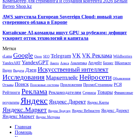
Компьютер для стриминга и создания контента 2026 Белый
Ветер Shop.kz
AWS запустила European Sovereign Cloud: новый этап
суверенного облака в Европе
Китайские AI-команды ищут GPU за рубежом: дефицит
ускоряет отток технологий и капитала
Метки
Google
VK
VK Реклама
Telegram
eLama
Wildberries
SEO
Ozon
YandexGPT
Апдейт
YandexART
Аналитика
Бизнес
ВКонтакте
Авито
Алиса
Искусственный интеллект
Дзен
Видео
Выдача
Исследования
Нейросети
Маркетплейс
Объявления
Поиск
РСЯ
Приложения
ПромоСтраницы
Поисковые системы
Отзывы
Реклама
Рекламодателям
Товары
Рейтинги
Сервисы
Финансовые
Яндекс
Яндекс.Директ
результаты
Яндекс.Карты
Яндекс.Маркет
Яндекс Директ
Яндекс Вебмастер
Яндекс Браузер
Яндекс Маркет
Яндекс Метрика
Главная
Помощь