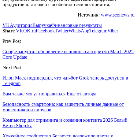
продуктов для людей с особенностями восприятия.
Источник:
www.seonews.ru
VK
Аудитория
Выручка
Финансовые результаты
Share
VK
OK.ru
Facebook
Twitter
WhatsApp
Telegram
Viber
Prev Post
Google запустил обновление основного алгоритма March 2025
Core Update
Next Post
Илон Маск подтвердил, что чат-бот Grok теперь доступен в
Telegram
Вам также могут понравиться
Еще от автора
Безопасность смартфона: как защитить личные данные от
мошенников и вирусов
Компьютер для стриминга и создания контента 2026 Белый
Ветер Shop.kz
Хоккейное сообщество Беларуси возложило цветы к