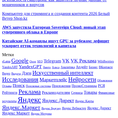
мошенников и вирусов
Компьютер для стриминга и создания контента 2026 Белый
Ветер Shop.kz
AWS запустила European Sovereign Cloud: новый этап
суверенного облака в Европе
Китайские AI-команды ищут GPU за рубежом: дефицит
ускоряет отток технологий и капитала
Метки
Google
VK
VK Реклама
Telegram
eLama
Wildberries
SEO
Ozon
YandexGPT
Апдейт
YandexART
Аналитика
Бизнес
ВКонтакте
Авито
Алиса
Искусственный интеллект
Дзен
Видео
Выдача
Исследования
Нейросети
Маркетплейс
Объявления
Поиск
РСЯ
Приложения
ПромоСтраницы
Поисковые системы
Отзывы
Реклама
Рекламодателям
Товары
Рейтинги
Сервисы
Финансовые
Яндекс
Яндекс.Директ
результаты
Яндекс.Карты
Яндекс.Маркет
Яндекс Директ
Яндекс Вебмастер
Яндекс Браузер
Яндекс Маркет
Яндекс Метрика