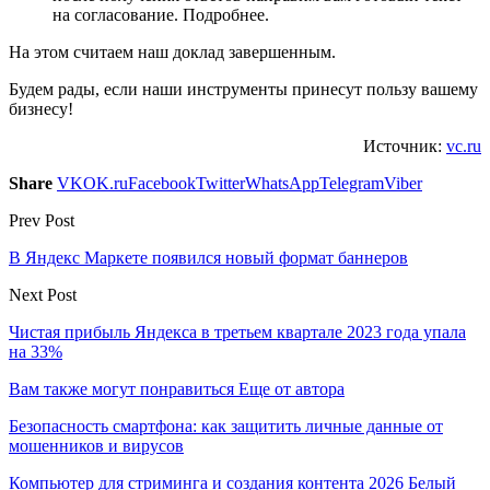
на согласование. Подробнее.
На этом считаем наш доклад завершенным.
Будем рады, если наши инструменты принесут пользу вашему
бизнесу!
Источник:
vc.ru
Share
VK
OK.ru
Facebook
Twitter
WhatsApp
Telegram
Viber
Prev Post
В Яндекс Маркете появился новый формат баннеров
Next Post
Чистая прибыль Яндекса в третьем квартале 2023 года упала
на 33%
Вам также могут понравиться
Еще от автора
Безопасность смартфона: как защитить личные данные от
мошенников и вирусов
Компьютер для стриминга и создания контента 2026 Белый