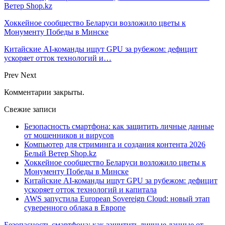
Ветер Shop.kz
Хоккейное сообщество Беларуси возложило цветы к
Монументу Победы в Минске
Китайские AI-команды ищут GPU за рубежом: дефицит
ускоряет отток технологий и…
Prev
Next
Комментарии закрыты.
Свежие записи
Безопасность смартфона: как защитить личные данные
от мошенников и вирусов
Компьютер для стриминга и создания контента 2026
Белый Ветер Shop.kz
Хоккейное сообщество Беларуси возложило цветы к
Монументу Победы в Минске
Китайские AI-команды ищут GPU за рубежом: дефицит
ускоряет отток технологий и капитала
AWS запустила European Sovereign Cloud: новый этап
суверенного облака в Европе
Безопасность смартфона: как защитить личные данные от