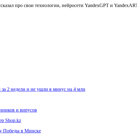
ссказал про свои технологии, нейросети YandexGPT и YandexAR
 за 2 недели и не ушли в минус на 4 млн
нников и вирусов
ер Shop.kz
ту Победы в Минске