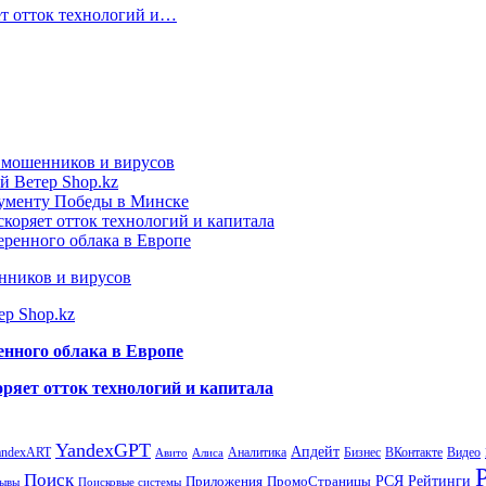
ет отток технологий и…
т мошенников и вирусов
й Ветер Shop.kz
нументу Победы в Минске
коряет отток технологий и капитала
еренного облака в Европе
нников и вирусов
ер Shop.kz
енного облака в Европе
ряет отток технологий и капитала
YandexGPT
Апдейт
andexART
Аналитика
Бизнес
ВКонтакте
Видео
Авито
Алиса
Поиск
РСЯ
Рейтинги
Приложения
ПромоСтраницы
Поисковые системы
ывы