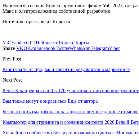
Напомним, сегодня Яндекс представил фильм YaC 2023, где ра
Макс и электровелосипед собственной разработки.
Источник: пресс-релиз Яндекса
YaC
YandexGPT
Нейросети
Яндекс.Карты
Share
VK
OK.ru
Facebook
Twitter
WhatsApp
Telegram
Viber
Prev Post
Работа за % от продаж и гарантия результатов в маркетинге
Next Post
Кейс: Как превратили 0 в 170 участников элитной конференции
Вам также могут понравиться
Еще от автора
Безопасность смартфона: как защитить личные данные от моше
Компьютер для стриминга и создания контента 2026 Белый Вет
Хоккейное сообщество Беларуси возложило цветы к Монумен