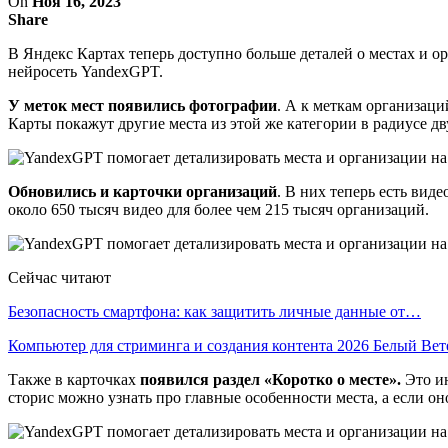
On
Ноя 16, 2023
Share
В Яндекс Картах теперь доступно больше деталей о местах и ор
нейросеть YandexGPT.
У меток мест появились фотографии
. А к меткам организаци
Карты покажут другие места из этой же категории в радиусе д
Обновились и карточки организаций
. В них теперь есть вид
около 650 тысяч видео для более чем 215 тысяч организаций.
Сейчас читают
Безопасность смартфона: как защитить личные данные от…
Компьютер для стриминга и создания контента 2026 Белый Ве
Также в карточках
появился раздел «Коротко о месте».
Это ин
сторис можно узнать про главные особенности места, а если он