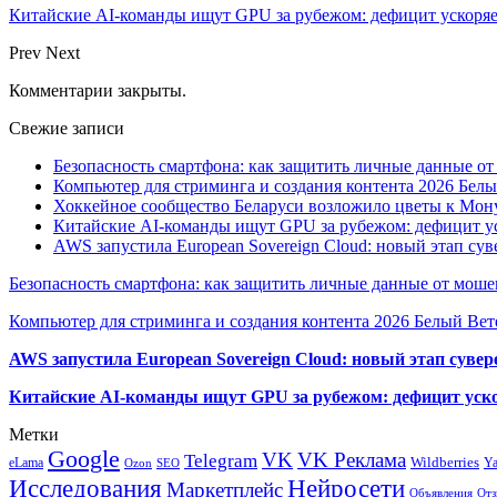
Китайские AI-команды ищут GPU за рубежом: дефицит ускоря
Prev
Next
Комментарии закрыты.
Свежие записи
Безопасность смартфона: как защитить личные данные о
Компьютер для стриминга и создания контента 2026 Белы
Хоккейное сообщество Беларуси возложило цветы к Мо
Китайские AI-команды ищут GPU за рубежом: дефицит ус
AWS запустила European Sovereign Cloud: новый этап сув
Безопасность смартфона: как защитить личные данные от моше
Компьютер для стриминга и создания контента 2026 Белый Вет
AWS запустила European Sovereign Cloud: новый этап сувер
Китайские AI-команды ищут GPU за рубежом: дефицит уско
Метки
Google
VK
VK Реклама
Telegram
eLama
Wildberries
Y
SEO
Ozon
Исследования
Нейросети
Маркетплейс
Объявления
Отз