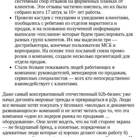
системный сбор отзывов на фирменных бланках от
клиентов. Эти отзывы частично имелись, но их было
собрано всего 17 штук за 10+ лет работы.
Провели кастдев с текущими и ушедшими клиентами,
пообщались с ребятами из отделов маркетинга и
продаж, и на основании полученной информации
выписали «послания» которые будем транслировать для
разных групп клиентов. Их мы выделили три —
дистрибьюторы, конечные пользователи МСБ и
корпорации. На основе этих посланий сняли промо-
ролик о компании, создали несколько презентаций для
отдела продаж.
Стали больше показывать людей работающих в
компании: руководителей, менеджеров по продажам,
сервисных специалистов — всех кто непосредственно
взаимодействует с клиентами.
Даже самый консервативный отечественный b2b-бизнес уже
начал догонять мировые тренды и превращаться в p2p. Люди
все меньше хотят покупать у безликих «молодых и динамично
развивающихся» компаний и не хотят читать про то, что эта
компания «один из лидеров рынка по продажам …
оборудования». Они хотят видеть, что на той стороне экрана
— не бездушный бренд, а понятные, порядочные и
адекватные люди которые а) хорошо делают свою работу б)