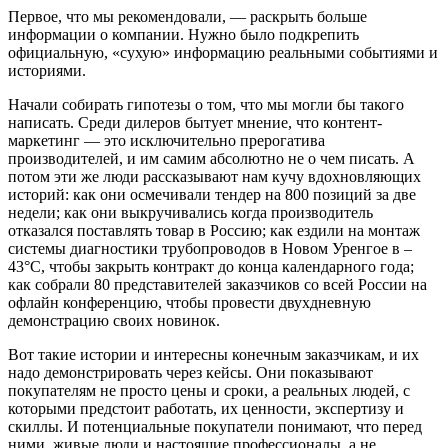
Первое, что мы рекомендовали, — раскрыть больше
информации о компании. Нужно было подкрепить
официальную, «сухую» информацию реальными событиями и
историями.
Начали собирать гипотезы о том, что мы могли бы такого
написать. Среди дилеров бытует мнение, что контент-
маркетинг — это исключительно прерогатива
производителей, и им самим абсолютно не о чем писать. А
потом эти же люди рассказывают нам кучу вдохновляющих
историй: как они осмечивали тендер на 800 позиций за две
недели; как они выкручивались когда производитель
отказался поставлять товар в Россию; как ездили на монтаж
системы диагностики трубопроводов в Новом Уренгое в –
43°C, чтобы закрыть контракт до конца календарного года;
как собрали 80 представителей заказчиков со всей России на
офлайн конференцию, чтобы провести двухдневную
демонстрацию своих новинок.
Вот такие истории и интересны конечным заказчикам, и их
надо демонстрировать через кейсы. Они показывают
покупателям не просто цены и сроки, а реальных людей, с
которыми предстоит работать, их ценности, экспертизу и
скиллы. И потенциальные покупатели понимают, что перед
ними, живые люди и настоящие профессионалы, а не