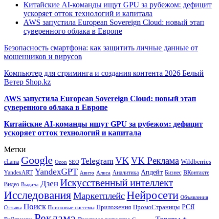
Китайские AI-команды ищут GPU за рубежом: дефицит
ускоряет отток технологий и капитала
AWS запустила European Sovereign Cloud: новый этап
суверенного облака в Европе
Безопасность смартфона: как защитить личные данные от
мошенников и вирусов
Компьютер для стриминга и создания контента 2026 Белый
Ветер Shop.kz
AWS запустила European Sovereign Cloud: новый этап
суверенного облака в Европе
Китайские AI-команды ищут GPU за рубежом: дефицит
ускоряет отток технологий и капитала
Метки
Google
VK
VK Реклама
Telegram
eLama
Wildberries
SEO
Ozon
YandexGPT
Апдейт
YandexART
Аналитика
Бизнес
ВКонтакте
Авито
Алиса
Искусственный интеллект
Дзен
Видео
Выдача
Исследования
Нейросети
Маркетплейс
Объявления
Поиск
РСЯ
Приложения
ПромоСтраницы
Поисковые системы
Отзывы
Реклама