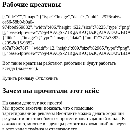
Рабочие креативы
[{"title":"","image":{"type":"image","data":{"uuid":"2976ca66-
ea66-58b0-b9a0-
974bbd959832","width":406,"height":622,"size":78225,"type":"png",
[],"base64preview":"/9j/4AAQSkZJRgABAQIAJQA
{"title":"","image":{"type":"image","data":{"uuid":"377a3382-
c299-5c15-9852-
a67a7b9c78f7","width":412,"height":609,"size":82965,"type":"png",
[],"base64preview":"/9j/4AAQSkZJRgABAQIAJQA
Вот такие креативы работают, работали и будут работать
всегда (надеемся).
Купить рекламу Отключить
Зачем вы прочитали этот кейс
На самом деле тут все просто!
Мы просто захотели показать, что с помощью
таргетированной рекламы Вконтакте можно делать хороший
результат и не стоит бояться протестировать данный канал. К
сожалению, многие владельцы ремонтных компаний не верят
в этот канал трафика и отвергают его.