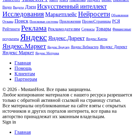
Искусственный интеллект
Дзен
Видео
Выдача
Исследования
Нейросети
Маркетплейс
Объявления
Поиск
РСЯ
Приложения
ПромоСтраницы
Поисковые системы
Отзывы
Реклама
Рекламодателям
Товары
Рейтинги
Сервисы
Финансовые
Яндекс
Яндекс.Директ
результаты
Яндекс.Карты
Яндекс.Маркет
Яндекс Директ
Яндекс Вебмастер
Яндекс Браузер
Яндекс Маркет
Яндекс Метрика
Главная
Помощь
Клиентам
Партнерам
© 2026 - MustanHost. Все права защищены.
Любое копирование материалов с нашего ресурса разрешается
только с обратной активной ссылкой на страницу статьи.
Все материалы опубликованные на сайте взяты с открытых
источников и других порталов интернета, все права на
авторство принадлежат их законным владельцам.
Sign in
Главная