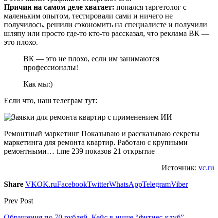
Причин на самом деле хватает:
попался таргетолог с
маленьким опытом, тестировали сами и ничего не
получилось, решили сэкономить на специалисте и получили
шляпу или просто где-то кто-то рассказал, что реклама ВК —
это плохо.
ВК — это не плохо, если им занимаются
профессионалы!
Как мы:)
Если что, наш телеграм тут:
Ремонтный маркетинг Показываю и рассказываю секреты
маркетинга для ремонта квартир. Работаю с крупными
ремонтными… t.me 239 показов 21 открытие
Источник:
vc.ru
Share
VK
OK.ru
Facebook
Twitter
WhatsApp
Telegram
Viber
Prev Post
Обращения по 70 рублей. Кейс в нише “фитнес-клуб”