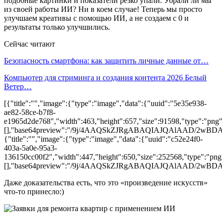
подобные картинки и показатели резко упали. Убрали ли мы
из своей работы ИИ? Ни в коем случае! Теперь мы просто
улучшаем креативы с помощью ИИ, а не создаем с 0 и
результаты только улучшились.
Сейчас читают
Безопасность смартфона: как защитить личные данные от…
Компьютер для стриминга и создания контента 2026 Белый
Ветер…
[{"title":"","image":{"type":"image","data":{"uuid":"5e35e938-
ae82-58ce-b7f8-
e1965d2de768","width":463,"height":657,"size":91598,"type":"png",
[],"base64preview":"/9j/4AAQSkZJRgABAQIAJQAl
{"title":"","image":{"type":"image","data":{"uuid":"c52e24f0-
403a-5a0e-95a3-
136150cc00f2","width":447,"height":650,"size":252568,"type":"png"
[],"base64preview":"/9j/4AAQSkZJRgABAQIAJQA
Даже доказательства есть, что это «произведение искусств»
что-то принесло:)