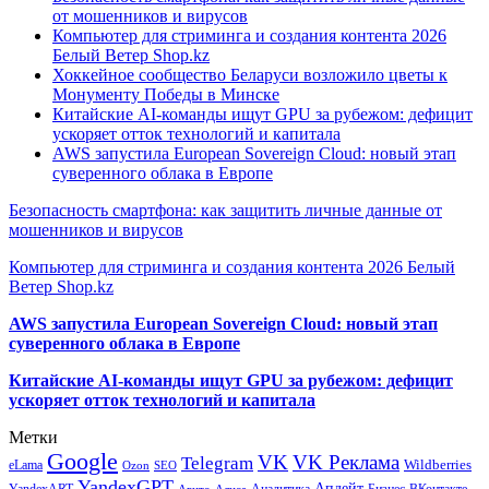
от мошенников и вирусов
Компьютер для стриминга и создания контента 2026
Белый Ветер Shop.kz
Хоккейное сообщество Беларуси возложило цветы к
Монументу Победы в Минске
Китайские AI-команды ищут GPU за рубежом: дефицит
ускоряет отток технологий и капитала
AWS запустила European Sovereign Cloud: новый этап
суверенного облака в Европе
Безопасность смартфона: как защитить личные данные от
мошенников и вирусов
Компьютер для стриминга и создания контента 2026 Белый
Ветер Shop.kz
AWS запустила European Sovereign Cloud: новый этап
суверенного облака в Европе
Китайские AI-команды ищут GPU за рубежом: дефицит
ускоряет отток технологий и капитала
Метки
Google
VK
VK Реклама
Telegram
eLama
Wildberries
SEO
Ozon
YandexGPT
Апдейт
YandexART
Аналитика
Бизнес
ВКонтакте
Авито
Алиса