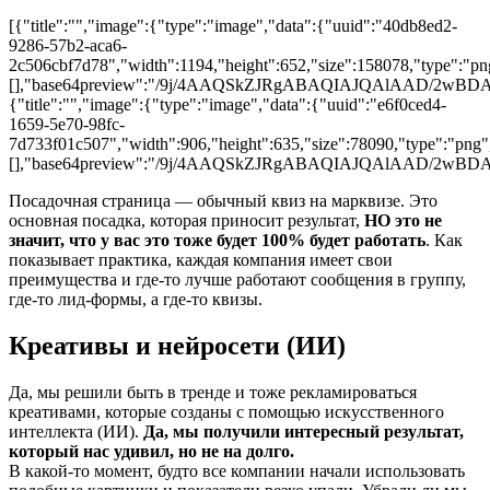
[{"title":"","image":{"type":"image","data":{"uuid":"40db8ed2-
9286-57b2-aca6-
2c506cbf7d78","width":1194,"height":652,"size":158078,"type":"png
[],"base64preview":"/9j/4AAQSkZJRgABAQIAJQAl
{"title":"","image":{"type":"image","data":{"uuid":"e6f0ced4-
1659-5e70-98fc-
7d733f01c507","width":906,"height":635,"size":78090,"type":"png",
[],"base64preview":"/9j/4AAQSkZJRgABAQIAJQA
Посадочная страница — обычный квиз на марквизе. Это
основная посадка, которая приносит результат,
НО это не
значит, что у вас это тоже будет 100% будет работать
. Как
показывает практика, каждая компания имеет свои
преимущества и где-то лучше работают сообщения в группу,
где-то лид-формы, а где-то квизы.
Креативы и нейросети (ИИ)
Да, мы решили быть в тренде и тоже рекламироваться
креативами, которые созданы с помощью искусственного
интеллекта (ИИ).
Да, мы получили интересный результат,
который нас удивил, но не на долго.
В какой-то момент, будто все компании начали использовать