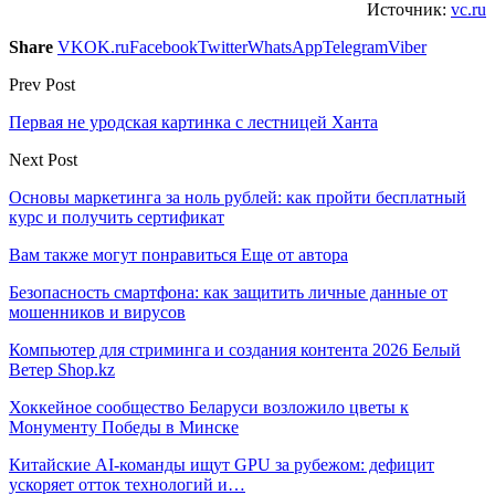
Источник:
vc.ru
Share
VK
OK.ru
Facebook
Twitter
WhatsApp
Telegram
Viber
Prev Post
Первая не уродская картинка с лестницей Ханта
Next Post
Основы маркетинга за ноль рублей: как пройти бесплатный
курс и получить сертификат
Вам также могут понравиться
Еще от автора
Безопасность смартфона: как защитить личные данные от
мошенников и вирусов
Компьютер для стриминга и создания контента 2026 Белый
Ветер Shop.kz
Хоккейное сообщество Беларуси возложило цветы к
Монументу Победы в Минске
Китайские AI-команды ищут GPU за рубежом: дефицит
ускоряет отток технологий и…