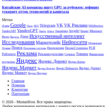
Китайские AI-команды ищут GPU за рубежом: дефицит
ускоряет отток технологий и капитала
Метки
Google
VK
VK Реклама
Telegram
eLama
Wildberries
SEO
Ozon
YandexGPT
Апдейт
YandexART
Аналитика
Бизнес
ВКонтакте
Авито
Алиса
Искусственный интеллект
Дзен
Видео
Выдача
Исследования
Нейросети
Маркетплейс
Объявления
Поиск
РСЯ
Приложения
ПромоСтраницы
Поисковые системы
Отзывы
Реклама
Рекламодателям
Товары
Рейтинги
Сервисы
Финансовые
Яндекс
Яндекс.Директ
результаты
Яндекс.Карты
Яндекс.Маркет
Яндекс Директ
Яндекс Вебмастер
Яндекс Браузер
Яндекс Маркет
Яндекс Метрика
Главная
Помощь
Клиентам
Партнерам
© 2026 - MustanHost. Все права защищены.
Любое копирование материалов с нашего ресурса разрешается