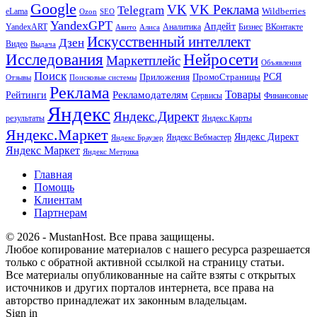
Google
VK
VK Реклама
Telegram
eLama
Wildberries
SEO
Ozon
YandexGPT
Апдейт
YandexART
Аналитика
Бизнес
ВКонтакте
Авито
Алиса
Искусственный интеллект
Дзен
Видео
Выдача
Исследования
Нейросети
Маркетплейс
Объявления
Поиск
РСЯ
Приложения
ПромоСтраницы
Поисковые системы
Отзывы
Реклама
Рекламодателям
Товары
Рейтинги
Сервисы
Финансовые
Яндекс
Яндекс.Директ
результаты
Яндекс.Карты
Яндекс.Маркет
Яндекс Директ
Яндекс Вебмастер
Яндекс Браузер
Яндекс Маркет
Яндекс Метрика
Главная
Помощь
Клиентам
Партнерам
© 2026 - MustanHost. Все права защищены.
Любое копирование материалов с нашего ресурса разрешается
только с обратной активной ссылкой на страницу статьи.
Все материалы опубликованные на сайте взяты с открытых
источников и других порталов интернета, все права на
авторство принадлежат их законным владельцам.
Sign in