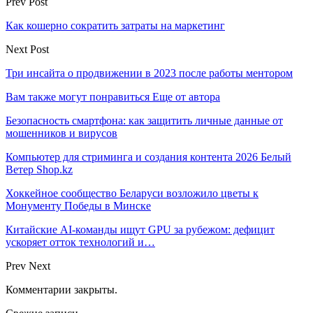
Prev Post
Как кошерно сократить затраты на маркетинг
Next Post
Три инсайта о продвижении в 2023 после работы ментором
Вам также могут понравиться
Еще от автора
Безопасность смартфона: как защитить личные данные от
мошенников и вирусов
Компьютер для стриминга и создания контента 2026 Белый
Ветер Shop.kz
Хоккейное сообщество Беларуси возложило цветы к
Монументу Победы в Минске
Китайские AI-команды ищут GPU за рубежом: дефицит
ускоряет отток технологий и…
Prev
Next
Комментарии закрыты.