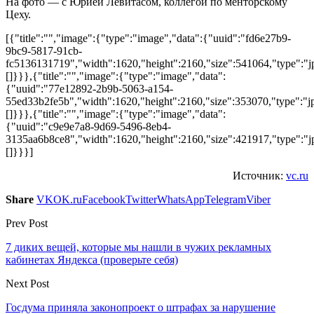
На фото — с Юрией Левитасом, коллегой по менторскому
Цеху.
[{"title":"","image":{"type":"image","data":{"uuid":"fd6e27b9-
9bc9-5817-91cb-
fc5136131719","width":1620,"height":2160,"size":541064,"type":"jpg
[]}}},{"title":"","image":{"type":"image","data":
{"uuid":"77e12892-2b9b-5063-a154-
55ed33b2fe5b","width":1620,"height":2160,"size":353070,"type":"jp
[]}}},{"title":"","image":{"type":"image","data":
{"uuid":"c9e9e7a8-9d69-5496-8eb4-
3135aa6b8ce8","width":1620,"height":2160,"size":421917,"type":"jpg
[]}}}]
Источник:
vc.ru
Share
VK
OK.ru
Facebook
Twitter
WhatsApp
Telegram
Viber
Prev Post
7 диких вещей, которые мы нашли в чужих рекламных
кабинетах Яндекса (проверьте себя)
Next Post
Госдума приняла законопроект о штрафах за нарушение