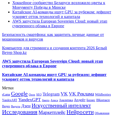
Хоккейное сообщество Беларуси возложило цветы к
Монументу Победы в Минске
Китайские AI-команды ищут GPU за рубежом: дефицит
ускоряет отток технологий и капитала
AWS запустила European Sovereign Cloud: новый этап
суверенного облака в Европе
Безопасность смартфона: как защитить личные данные от
мошенников и вирусов
Компьютер для стриминга и создания контента 2026 Белый
Ветер Shop.kz
AWS запустила European Sovereign Cloud: новый этап
суверенного облака в Европе
Китайские AI-команды ищут GPU за рубежом: дефицит
ускоряет отток технологий и капитала
Метки
Google
VK
VK Реклама
Telegram
eLama
Wildberries
SEO
Ozon
YandexGPT
Апдейт
YandexART
Аналитика
Бизнес
ВКонтакте
Авито
Алиса
Искусственный интеллект
Дзен
Видео
Выдача
Исследования
Нейросети
Маркетплейс
Объявления