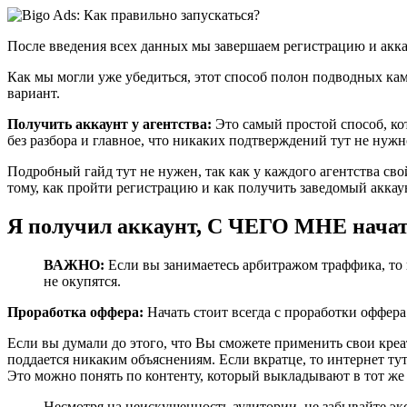
После введения всех данных мы завершаем регистрацию и аккау
Как мы могли уже убедиться, этот способ полон подводных кам
вариант.
Получить аккаунт у агентства:
Это самый простой способ, кот
без разбора и главное, что никаких подтверждений тут не нужн
Подробный гайд тут не нужен, так как у каждого агентства св
тому, как пройти регистрацию и как получить заведомый аккау
Я получил аккаунт, С ЧЕГО МНЕ нача
ВАЖНО:
Если вы занимаетесь арбитражом траффика, то 
не окупятся.
Проработка оффера:
Начать стоит всегда с проработки оффера
Если вы думали до этого, что Вы сможете применить свои креат
поддается никаким объяснениям. Если вкратце, то интернет ту
Это можно понять по контенту, который выкладывают в тот же 
Несмотря на неискушенность аудитории, не забывайте экс