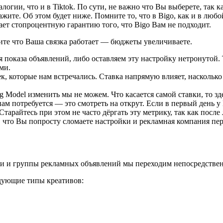
огии, что и в Tiktok. По сути, не важно что Вы выберете, так ка
жите. Об этом будет ниже. Помните то, что в Bigo, как и в люб
дает стопроцентную гарантию того, что Bigo Вам не подходит.
ите что Ваша связка работает — бюджеты увеличиваете.
 показа объявлений, либо оставляем эту настройку нетронутой.
ми.
к, которые нам встречались. Ставка напрямую влияет, наскольк
ng Model изменить мы не можем. Что касается самой ставки, то зд
нам потребуется — это смотреть на открут. Если в первый день 
Старайтесь при этом не часто дёргать эту метрику, так как пос
, что Вы попросту сломаете настройки и рекламная компания пер
ии и группы рекламных объявлений мы переходим непосредстве
едующие типы креативов: