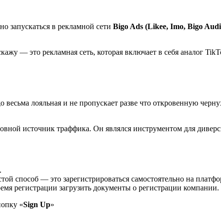
ьно запускаться в рекламной сети
Bigo Ads (Likee, Imo, Bigo Audi
асскажу — это рекламная сеть, которая включает в себя аналог Tik
go весьма лояльная и не пропускает разве что откровенную черну
основной источник траффика. Он являлся инструментом для дивер
.
той способ — это зарегистрироваться самостоятельно на платфо
мя регистрации загрузить документы о регистрации компании. П
нопку «
Sign Up
»