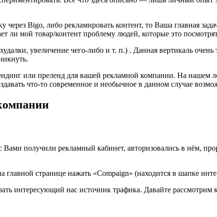
у через Bigo, либо рекламировать контент, то Ваша главная зад
ает ли мой товар/контент проблему людей, которые это посмотрят
худалки, увеличение чего-либо и т. п.) . Данная вертикаль очен
никнуть.
ндинг или преленд для вашей рекламной компании. На нашем ле
здавать что-то современное и необычное в данном случае возмо
 компании
 с Вами получили рекламный кабинет, авторизовались в нём, пр
 главной странице нажать «Compaign» (находится в шапке интер
рать интересующий нас источник трафика. Давайте рассмотрим 