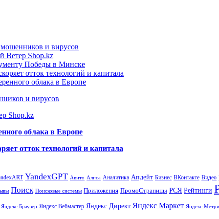
т мошенников и вирусов
й Ветер Shop.kz
нументу Победы в Минске
коряет отток технологий и капитала
еренного облака в Европе
нников и вирусов
ер Shop.kz
енного облака в Европе
ряет отток технологий и капитала
YandexGPT
Апдейт
andexART
Аналитика
Бизнес
ВКонтакте
Видео
Авито
Алиса
Поиск
РСЯ
Рейтинги
Приложения
ПромоСтраницы
Поисковые системы
ывы
Яндекс Маркет
Яндекс Директ
Яндекс Вебмастер
Яндекс Браузер
Яндекс Метри