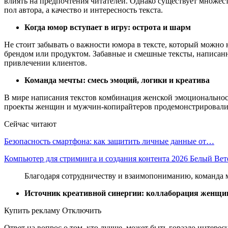
влиять на предпочтения читателей. Однако существует множес
пол автора, а качество и интересность текста.
Когда юмор вступает в игру: острота и шарм
Не стоит забывать о важности юмора в тексте, который можно
брендом или продуктом. Забавные и смешные тексты, написанн
привлечении клиентов.
Команда мечты: смесь эмоций, логики и креатива
В мире написания текстов комбинация женской эмоциональнос
проекты женщин и мужчин-копирайтеров продемонстрировали 
Сейчас читают
Безопасность смартфона: как защитить личные данные от…
Компьютер для стриминга и создания контента 2026 Белый Ве
Благодаря сотрудничеству и взаимопониманию, команда м
Источник креативной синергии: коллаборация женщи
Купить рекламу Отключить
Ответ на вопрос о том, кто лучше, может быть гораздо интерес