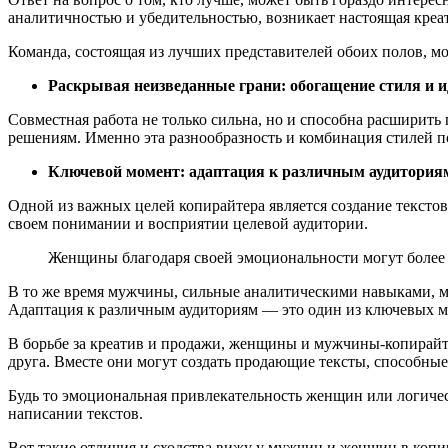
аналитичностью и убедительностью, возникает настоящая креа
Команда, состоящая из лучших представителей обоих полов, мо
Раскрывая неизведанные грани: обогащение стиля и и
Совместная работа не только сильна, но и способна расширит
решениям. Именно эта разнообразность и комбинация стилей п
Ключевой момент: адаптация к различным аудитория
Одной из важных целей копирайтера является создание текст
своем понимании и восприятии целевой аудитории.
Женщины благодаря своей эмоциональности могут более 
В то же время мужчины, сильные аналитическими навыками, мо
Адаптация к различным аудиториям — это один из ключевых мо
В борьбе за креатив и продажи, женщины и мужчины-копирайт
друга. Вместе они могут создать продающие тексты, способны
Будь то эмоциональная привлекательность женщин или логичес
написании текстов.
Вот такие отличия и сходства вижу у мужчин и женщин в копи