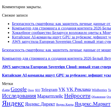
Комментарии закрыты.
Свежие записи
Безопасность смартфона: как защитить личные данные о
Компьютер для стриминга и создания контента 2026 Белы
Хоккейное сообщество Беларуси возложило цветы к Мо
Китайские AI-команды ищут GPU за рубежом: дефицит ус
AWS запустила European Sovereign Cloud: новый этап сув
Безопасность смартфона: как защитить личные данные от моше
Компьютер для стриминга и создания контента 2026 Белый Вет
AWS запустила European Sovereign Cloud: новый этап сувер
Китайские AI-команды ищут GPU за рубежом: дефицит уско
Метки
Google
VK
VK Реклама
Telegram
eLama
Wildberries
Y
SEO
Ozon
Исследования
Нейросети
Маркетплейс
Объявления
Отз
Яндекс
Яндекс.Маркет
Яндекс.Директ
Яндекс.Карты