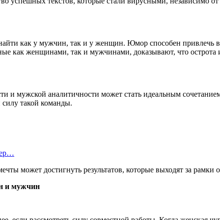
тво успешных текстов, которые стали вирусными, независимо от
 найти как у мужчин, так и у женщин. Юмор способен привлечь 
ые как женщинами, так и мужчинами, доказывают, что острота 
ти и мужской аналитичности может стать идеальным сочетанием
силу такой команды.
тер…
ечты может достигнуть результатов, которые выходят за рамки 
н и мужчин
нее, если рассмотреть силу совместной работы. Когда женская ч