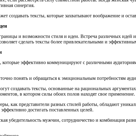
тивная синергия.
жет создавать тексты, которые захватывают воображение и оста
деи
ь границы и возможности стиля и идеи. Встреча различных иде
озволяет сделать тексты более привлекательными и эффективны
м
ов, которые эффективно коммуницируют с различными аудитори
точно понять и обращаться к эмоциональным потребностям ауди
гут создавать тексты, основанные на рациональных аргументах
ментов, в котором силы обоих полов находят свое применение.
еры, как представители разных стилей работы, обладают уника
е эффективно достигать поставленных целей.
кая убедительность мужчин, сотрудничество и комбинация разн
райтинге.