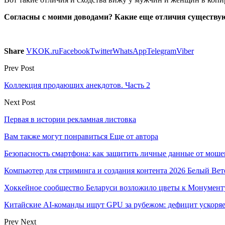
Согласны с моими доводами? Какие еще отличия существую
Share
VK
OK.ru
Facebook
Twitter
WhatsApp
Telegram
Viber
Prev Post
Коллекция продающих анекдотов. Часть 2
Next Post
Первая в истории рекламная листовка
Вам также могут понравиться
Еще от автора
Безопасность смартфона: как защитить личные данные от моше
Компьютер для стриминга и создания контента 2026 Белый Вет
Хоккейное сообщество Беларуси возложило цветы к Монумен
Китайские AI-команды ищут GPU за рубежом: дефицит ускоря
Prev
Next