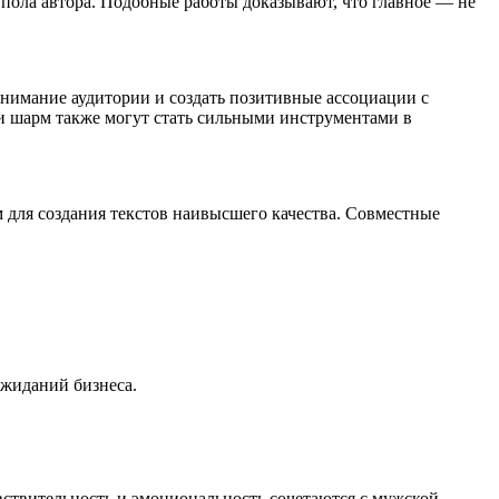
 пола автора. Подобные работы доказывают, что главное — не
внимание аудитории и создать позитивные ассоциации с
и шарм также могут стать сильными инструментами в
 для создания текстов наивысшего качества. Совместные
ожиданий бизнеса.
увствительность и эмоциональность сочетаются с мужской