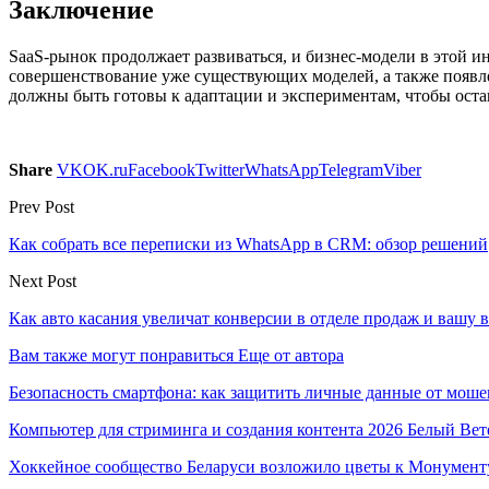
Заключение
SaaS-рынок продолжает развиваться, и бизнес-модели в этой 
совершенствование уже существующих моделей, а также появ
должны быть готовы к адаптации и экспериментам, чтобы ост
Share
VK
OK.ru
Facebook
Twitter
WhatsApp
Telegram
Viber
Prev Post
Как собрать все переписки из WhatsApp в CRM: обзор решений
Next Post
Как авто касания увеличат конверсии в отделе продаж и вашу 
Вам также могут понравиться
Еще от автора
Безопасность смартфона: как защитить личные данные от моше
Компьютер для стриминга и создания контента 2026 Белый Вет
Хоккейное сообщество Беларуси возложило цветы к Монумен