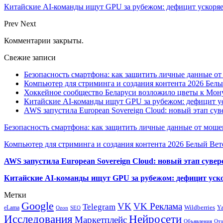
Китайские AI-команды ищут GPU за рубежом: дефицит ускоря
Prev
Next
Комментарии закрыты.
Свежие записи
Безопасность смартфона: как защитить личные данные о
Компьютер для стриминга и создания контента 2026 Белы
Хоккейное сообщество Беларуси возложило цветы к Мо
Китайские AI-команды ищут GPU за рубежом: дефицит ус
AWS запустила European Sovereign Cloud: новый этап сув
Безопасность смартфона: как защитить личные данные от моше
Компьютер для стриминга и создания контента 2026 Белый Вет
AWS запустила European Sovereign Cloud: новый этап сувер
Китайские AI-команды ищут GPU за рубежом: дефицит уско
Метки
Google
VK
VK Реклама
Telegram
eLama
Wildberries
Y
SEO
Ozon
Исследования
Нейросети
Маркетплейс
Объявления
Отз