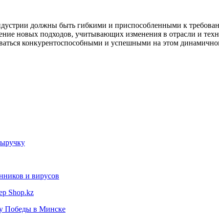
индустрии должны быть гибкими и приспособленными к требован
ление новых подходов, учитывающих изменения в отрасли и те
аваться конкурентоспособными и успешными на этом динамично
выручку
нников и вирусов
ер Shop.kz
ту Победы в Минске