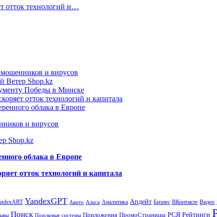
ет отток технологий и…
т мошенников и вирусов
й Ветер Shop.kz
нументу Победы в Минске
коряет отток технологий и капитала
еренного облака в Европе
нников и вирусов
ер Shop.kz
енного облака в Европе
ряет отток технологий и капитала
YandexGPT
Апдейт
andexART
Аналитика
Бизнес
ВКонтакте
Видео
Авито
Алиса
Поиск
РСЯ
Рейтинги
Приложения
ПромоСтраницы
Поисковые системы
ывы