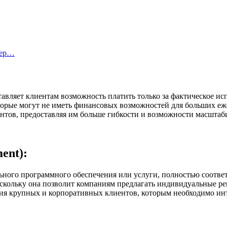
тер…
тавляет клиентам возможность платить только за фактическое и
торые могут не иметь финансовых возможностей для больших еже
тов, предоставляя им больше гибкости и возможности масштабир
ent):
льного программного обеспечения или услуги, полностью соотве
поскольку она позволит компаниям предлагать индивидуальные ре
ения крупных и корпоративных клиентов, которым необходимо ин