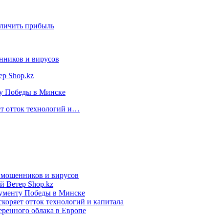
еличить прибыль
нников и вирусов
ер Shop.kz
ту Победы в Минске
ет отток технологий и…
т мошенников и вирусов
й Ветер Shop.kz
нументу Победы в Минске
коряет отток технологий и капитала
еренного облака в Европе