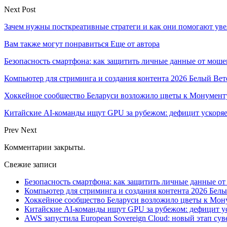
Next Post
Зачем нужны посткреативные стратеги и как они помогают ув
Вам также могут понравиться
Еще от автора
Безопасность смартфона: как защитить личные данные от моше
Компьютер для стриминга и создания контента 2026 Белый Вет
Хоккейное сообщество Беларуси возложило цветы к Монумен
Китайские AI-команды ищут GPU за рубежом: дефицит ускоря
Prev
Next
Комментарии закрыты.
Свежие записи
Безопасность смартфона: как защитить личные данные о
Компьютер для стриминга и создания контента 2026 Белы
Хоккейное сообщество Беларуси возложило цветы к Мо
Китайские AI-команды ищут GPU за рубежом: дефицит ус
AWS запустила European Sovereign Cloud: новый этап сув