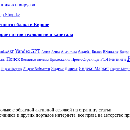
нников и вирусов
ер Shop.kz
енного облака в Европе
ряет отток технологий и капитала
YandexGPT
Апдейт
andexART
Аналитика
Бизнес
ВКонтакте
Видео
Авито
Алиса
Поиск
РСЯ
Рейтинги
Приложения
ПромоСтраницы
Поисковые системы
ывы
Яндекс Маркет
Яндекс Директ
Яндекс Вебмастер
Яндекс Браузер
Яндекс Метри
олько с обратной активной ссылкой на страницу статьи.
чников и других порталов интернета, все права на авторство п