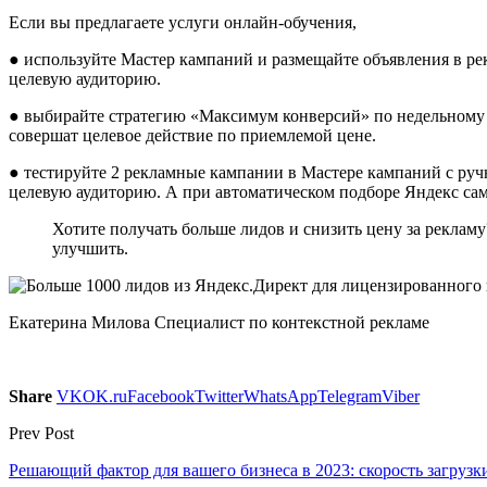
Если вы предлагаете услуги онлайн-обучения,
● используйте Мастер кампаний и размещайте объявления в рек
целевую аудиторию.
● выбирайте стратегию «Максимум конверсий» по недельному б
совершат целевое действие по приемлемой цене.
● тестируйте 2 рекламные кампании в Мастере кампаний с ру
целевую аудиторию. А при автоматическом подборе Яндекс сам 
Хотите получать больше лидов и снизить цену за реклам
улучшить.
Екатерина Милова Специалист по контекстной рекламе
Share
VK
OK.ru
Facebook
Twitter
WhatsApp
Telegram
Viber
Prev Post
Решающий фактор для вашего бизнеса в 2023: скорость загрузк