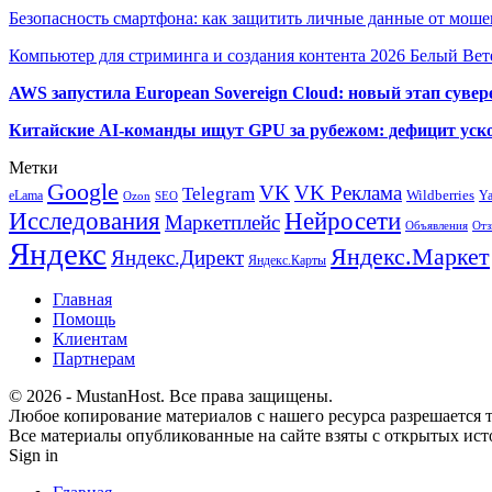
Безопасность смартфона: как защитить личные данные от моше
Компьютер для стриминга и создания контента 2026 Белый Вет
AWS запустила European Sovereign Cloud: новый этап сувер
Китайские AI-команды ищут GPU за рубежом: дефицит уско
Метки
Google
VK
VK Реклама
Telegram
eLama
Wildberries
Y
SEO
Ozon
Исследования
Нейросети
Маркетплейс
Объявления
Отз
Яндекс
Яндекс.Маркет
Яндекс.Директ
Яндекс.Карты
Главная
Помощь
Клиентам
Партнерам
© 2026 - MustanHost. Все права защищены.
Любое копирование материалов с нашего ресурса разрешается т
Все материалы опубликованные на сайте взяты с открытых исто
Sign in