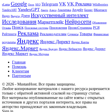
Google
VK
VK Реклама
Telegram
eLama
Wildberries
SEO
Ozon
YandexGPT
Апдейт
YandexART
Аналитика
Бизнес
ВКонтакте
Авито
Алиса
Искусственный интеллект
Дзен
Видео
Выдача
Исследования
Нейросети
Маркетплейс
Объявления
Поиск
РСЯ
Приложения
ПромоСтраницы
Поисковые системы
Отзывы
Реклама
Рекламодателям
Товары
Рейтинги
Сервисы
Финансовые
Яндекс
Яндекс.Директ
результаты
Яндекс.Карты
Яндекс.Маркет
Яндекс Директ
Яндекс Вебмастер
Яндекс Браузер
Яндекс Маркет
Яндекс Метрика
Главная
Помощь
Клиентам
Партнерам
© 2026 - MustanHost. Все права защищены.
Любое копирование материалов с нашего ресурса разрешается
только с обратной активной ссылкой на страницу статьи.
Все материалы опубликованные на сайте взяты с открытых
источников и других порталов интернета, все права на
авторство принадлежат их законным владельцам.
Sign in