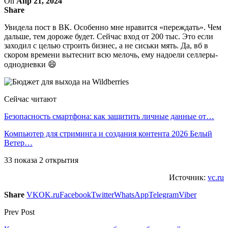
On
Апр 21, 2024
Share
Увидела пост в ВК. Особенно мне нравится «переждать». Чем
дальше, тем дороже будет. Сейчас вход от 200 тыс. Это если
заходил с целью строить бизнес, а не сиськи мять. Да, вб в
скором времени вытеснит всю мелочь, ему надоели селлеры-
однодневки 😄
Сейчас читают
Безопасность смартфона: как защитить личные данные от…
Компьютер для стриминга и создания контента 2026 Белый
Ветер…
33 показа 2 открытия
Источник:
vc.ru
Share
VK
OK.ru
Facebook
Twitter
WhatsApp
Telegram
Viber
Prev Post