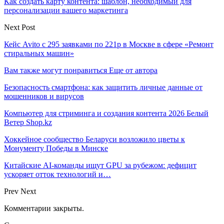
Как создать карту контента: шаблон, необходимый для
персонализации вашего маркетинга
Next Post
Кейс Avito с 295 заявками по 221р в Москве в сфере «Ремонт
стиральных машин»
Вам также могут понравиться
Еще от автора
Безопасность смартфона: как защитить личные данные от
мошенников и вирусов
Компьютер для стриминга и создания контента 2026 Белый
Ветер Shop.kz
Хоккейное сообщество Беларуси возложило цветы к
Монументу Победы в Минске
Китайские AI-команды ищут GPU за рубежом: дефицит
ускоряет отток технологий и…
Prev
Next
Комментарии закрыты.