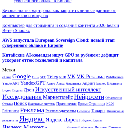
суверенного облака в Европе
Безопасность смартфона: как защитить личные данные от
мошенников и вирусов
Компьютер для стриминга и создания контента 2026 Белый
Ветер Shop.kz
AWS запустила European Sovereign Cloud: новый этап
суверенного облака в Европе
Китайские AI-команды ищут GPU за рубежом: дефицит
ускоряет отток технологий и капитала
Метки
Google
VK
VK Реклама
Telegram
eLama
Wildberries
SEO
Ozon
YandexGPT
Апдейт
YandexART
Аналитика
Бизнес
ВКонтакте
Авито
Алиса
Искусственный интеллект
Дзен
Видео
Выдача
Исследования
Нейросети
Маркетплейс
Объявления
Поиск
РСЯ
Приложения
ПромоСтраницы
Поисковые системы
Отзывы
Реклама
Рекламодателям
Товары
Рейтинги
Сервисы
Финансовые
Яндекс
Яндекс.Директ
результаты
Яндекс.Карты
Яндекс.Маркет
Яндекс Директ