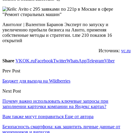
Авитолог | Валентин Баранов Эксперт по запуску и
увеличению прибыли бизнеса на Авито, применяя
собственные методы и стратегии. t.me 210 показов 16
открытий
Источник:
vc.ru
Share
VK
OK.ru
Facebook
Twitter
WhatsApp
Telegram
Viber
Prev Post
Бюджет для выхода на Wildberries
Next Post
Почему важно использовать ключевые запросы при
заполнении карточки компании на Яндекс картах?
Вам также могут понравиться
Еще от автора
Безопасность смартфона: как защитить личные данные от
мошенников и вирусов