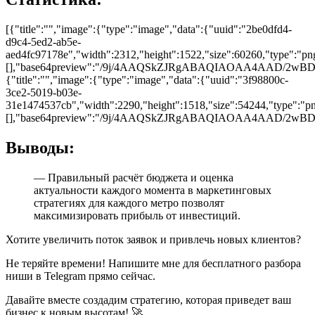
[{"title":"","image":{"type":"image","data":{"uuid":"2be0dfd4-
d9c4-5ed2-ab5e-
aed4fc97178e","width":2312,"height":1522,"size":60260,"type":"png
[],"base64preview":"/9j/4AAQSkZJRgABAQIAOA
{"title":"","image":{"type":"image","data":{"uuid":"3f98800c-
3ce2-5019-b03e-
31e1474537cb","width":2290,"height":1518,"size":54244,"type":"png
[],"base64preview":"/9j/4AAQSkZJRgABAQIAOAA
Выводы:
— Правильный расчёт бюджета и оценка
актуальности каждого момента в маркетинговых
стратегиях для каждого метро позволят
максимизировать прибыль от инвестиций.
Хотите увеличить поток заявок и привлечь новых клиентов?
Не теряйте времени! Напишите мне для бесплатного разбора
ниши в Telegram прямо сейчас.
Давайте вместе создадим стратегию, которая приведет ваш
бизнес к новым высотам! 🚀