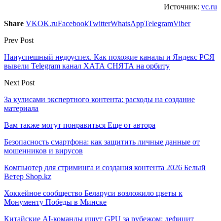
Источник:
vc.ru
Share
VK
OK.ru
Facebook
Twitter
WhatsApp
Telegram
Viber
Prev Post
Наиуспешный недоуспех. Как похожие каналы и Яндекс РСЯ
вывели Telegram канал ХАТА СНЯТА на орбиту
Next Post
За кулисами экспертного контента: расходы на создание
материала
Вам также могут понравиться
Еще от автора
Безопасность смартфона: как защитить личные данные от
мошенников и вирусов
Компьютер для стриминга и создания контента 2026 Белый
Ветер Shop.kz
Хоккейное сообщество Беларуси возложило цветы к
Монументу Победы в Минске
Китайские AI-команды ищут GPU за рубежом: дефицит