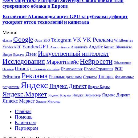
AWS запустила European Sovereign Cloud: новый этап
суверенного облака в Европе
Китайские AI-команды ищут GPU за рубежом: дефицит
ускоряет отток технологий и капитала
Метки
Google
VK
VK Реклама
Telegram
eLama
Wildberries
SEO
Ozon
YandexGPT
Апдейт
YandexART
Аналитика
Бизнес
ВКонтакте
Авито
Алиса
Искусственный интеллект
Дзен
Видео
Выдача
Исследования
Нейросети
Маркетплейс
Объявления
Поиск
РСЯ
Приложения
ПромоСтраницы
Поисковые системы
Отзывы
Реклама
Рекламодателям
Товары
Рейтинги
Сервисы
Финансовые
Яндекс
Яндекс.Директ
результаты
Яндекс.Карты
Яндекс.Маркет
Яндекс Директ
Яндекс Вебмастер
Яндекс Браузер
Яндекс Маркет
Яндекс Метрика
Главная
Помощь
Клиентам
Партнерам