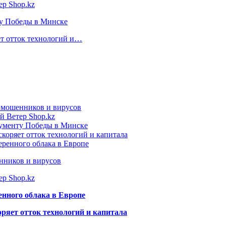
ер Shop.kz
ту Победы в Минске
ет отток технологий и…
т мошенников и вирусов
й Ветер Shop.kz
нументу Победы в Минске
коряет отток технологий и капитала
еренного облака в Европе
нников и вирусов
ер Shop.kz
енного облака в Европе
ряет отток технологий и капитала