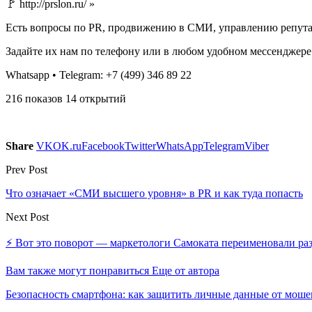
🚩 http://prslon.ru/ »
Есть вопросы по PR, продвижению в СМИ, управлению репута
Задайте их нам по телефону или в любом удобном мессенджере
Whatsapp • Telegram: +7 (499) 346 89 22
216 показов 14 открытий
Share
VK
OK.ru
Facebook
Twitter
WhatsApp
Telegram
Viber
Prev Post
Что означает «СМИ высшего уровня» в PR и как туда попасть
Next Post
⚡️ Вот это поворот — маркетологи Самоката переименовали ра
Вам также могут понравиться
Еще от автора
Безопасность смартфона: как защитить личные данные от моше