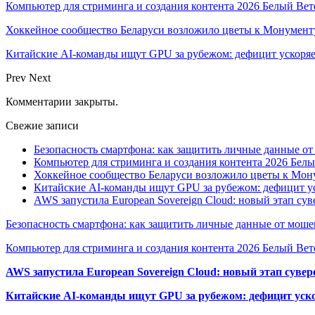
Компьютер для стриминга и создания контента 2026 Белый Вет
Хоккейное сообщество Беларуси возложило цветы к Монумен
Китайские AI-команды ищут GPU за рубежом: дефицит ускоря
Prev
Next
Комментарии закрыты.
Свежие записи
Безопасность смартфона: как защитить личные данные о
Компьютер для стриминга и создания контента 2026 Белы
Хоккейное сообщество Беларуси возложило цветы к Мо
Китайские AI-команды ищут GPU за рубежом: дефицит ус
AWS запустила European Sovereign Cloud: новый этап сув
Безопасность смартфона: как защитить личные данные от моше
Компьютер для стриминга и создания контента 2026 Белый Вет
AWS запустила European Sovereign Cloud: новый этап сувер
Китайские AI-команды ищут GPU за рубежом: дефицит уско