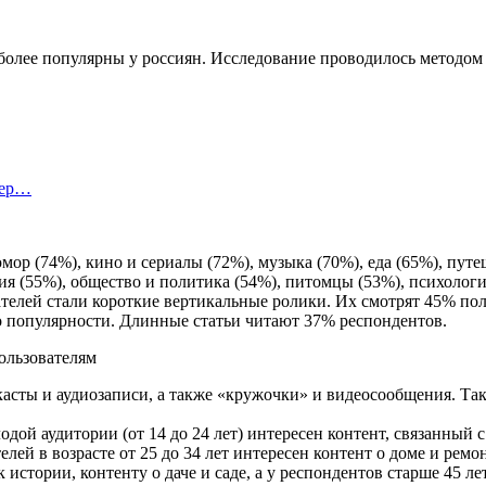
более популярны у россиян. Исследование проводилось методом 
тер…
ор (74%), кино и сериалы (72%), музыка (70%), еда (65%), путе
ия (55%), общество и политика (54%), питомцы (53%), психологи
елей стали короткие вертикальные ролики. Их смотрят 45% поль
о популярности. Длинные статьи читают 37% респондентов.
касты и аудиозаписи, а также «кружочки» и видеосообщения. Т
одой аудитории (от 14 до 24 лет) интересен контент, связанный 
елей в возрасте от 25 до 34 лет интересен контент о доме и ремо
 истории, контенту о даче и саде, а у респондентов старше 45 ле