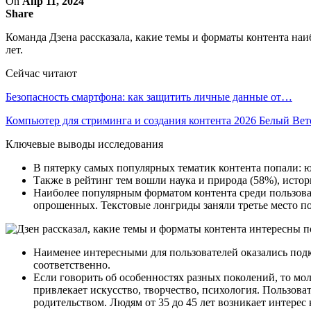
On
Апр 11, 2024
Share
Команда Дзена рассказала, какие темы и форматы контента наи
лет.
Сейчас читают
Безопасность смартфона: как защитить личные данные от…
Компьютер для стриминга и создания контента 2026 Белый Ве
Ключевые выводы исследования
В пятерку самых популярных тематик контента попали: юм
Также в рейтинг тем вошли наука и природа (58%), истор
Наиболее популярным форматом контента среди пользоват
опрошенных. Текстовые лонгриды заняли третье место п
Наименее интересными для пользователей оказались под
соответственно.
Если говорить об особенностях разных поколений, то мол
привлекает искусство, творчество, психология. Пользоват
родительством. Людям от 35 до 45 лет возникает интерес к