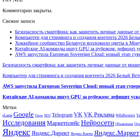
Комментарии закрыты.
Свежие записи
Безопасность смартфона: как защитить личные данные о
Компьютер для стриминга и создания контента 2026 Белы
Хоккейное сообщество Беларуси возложило цветы к Мо
Китайские AI-команды ищут GPU за рубежом: дефицит ус
AWS запустила European Sovereign Cloud: новый этап сув
Безопасность смартфона: как защитить личные данные от моше
Компьютер для стриминга и создания контента 2026 Белый Вет
AWS запустила European Sovereign Cloud: новый этап сувер
Китайские AI-команды ищут GPU за рубежом: дефицит уско
Метки
Google
VK
VK Реклама
Telegram
eLama
Wildberries
Y
SEO
Ozon
Исследования
Нейросети
Маркетплейс
Объявления
Отз
Яндекс
Яндекс.Маркет
Яндекс.Директ
Яндекс.Карты