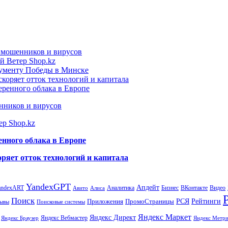
т мошенников и вирусов
й Ветер Shop.kz
нументу Победы в Минске
коряет отток технологий и капитала
еренного облака в Европе
нников и вирусов
ер Shop.kz
енного облака в Европе
ряет отток технологий и капитала
YandexGPT
Апдейт
andexART
Аналитика
Бизнес
ВКонтакте
Видео
Авито
Алиса
Поиск
РСЯ
Рейтинги
Приложения
ПромоСтраницы
Поисковые системы
ывы
Яндекс Маркет
Яндекс Директ
Яндекс Вебмастер
Яндекс Браузер
Яндекс Метри