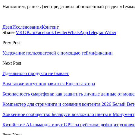
Напомним, ранее Дзен представил обновленный раздел «Темы»
Дзен
Исследования
Контент
Share
VK
OK.ru
Facebook
Twitter
WhatsApp
Telegram
Viber
Prev Post
Удержание пользователей с помощью геймификации
Next Post
Идеального продукта не бывает
Вам также могут понравиться
Еще от автора
Безопасность смартфона: как защитить личные данные от моше
Компьютер для стриминга и создания контента 2026 Белый Вет
Хоккейное сообщество Беларуси возложило цветы к Монумен
Китайские AI-команды ищут GPU за рубежом: дефицит ускоря
Prev
Next