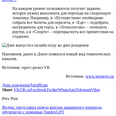
На каждом уровне пользователь получит задание,
которое нужно выполнить для перехода на следующую
тематику. Например, в «‎Путешествия»‎ необходимо
собрать все билеты для перелета, в «Еде» – подобрать
ингредиенты для торта, в «Технологиях» – починить
роутер, а в «Спорте» – перепрыгнуть все препятствия на
стадионе.
Напомним, ранее в Дзене появился новый вид тематических
каналов.
Источник: пресс-релиз VK
Источник:
www.seonews.ru
День рождения
Дзен
Игры
Share
VK
OK.ru
Facebook
Twitter
WhatsApp
Telegram
Viber
Prev Post
Яндекс представил новую версию машинного перевода,
обученную с помощью YandexGPT