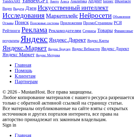
YandexGPT
Апдейт
YandexART
Аналитика
Бизнес
ВКонтакте
Авито
Алиса
Искусственный интеллект
Дзен
Видео
Выдача
Исследования
Нейросети
Маркетплейс
Объявления
Поиск
РСЯ
Приложения
ПромоСтраницы
Поисковые системы
Отзывы
Реклама
Рекламодателям
Товары
Рейтинги
Сервисы
Финансовые
Яндекс
Яндекс.Директ
результаты
Яндекс.Карты
Яндекс.Маркет
Яндекс Директ
Яндекс Вебмастер
Яндекс Браузер
Яндекс Маркет
Яндекс Метрика
Главная
Помощь
Клиентам
Партнерам
© 2026 - MustanHost. Все права защищены.
Любое копирование материалов с нашего ресурса разрешается
только с обратной активной ссылкой на страницу статьи.
Все материалы опубликованные на сайте взяты с открытых
источников и других порталов интернета, все права на
авторство принадлежат их законным владельцам.
Sign in
Главная