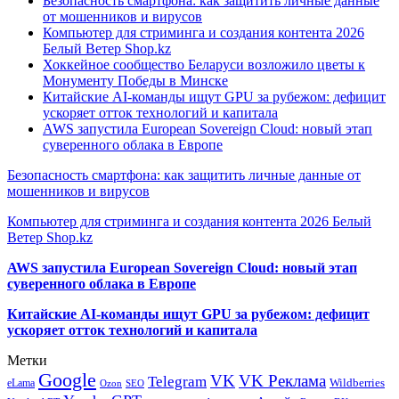
Безопасность смартфона: как защитить личные данные
от мошенников и вирусов
Компьютер для стриминга и создания контента 2026
Белый Ветер Shop.kz
Хоккейное сообщество Беларуси возложило цветы к
Монументу Победы в Минске
Китайские AI-команды ищут GPU за рубежом: дефицит
ускоряет отток технологий и капитала
AWS запустила European Sovereign Cloud: новый этап
суверенного облака в Европе
Безопасность смартфона: как защитить личные данные от
мошенников и вирусов
Компьютер для стриминга и создания контента 2026 Белый
Ветер Shop.kz
AWS запустила European Sovereign Cloud: новый этап
суверенного облака в Европе
Китайские AI-команды ищут GPU за рубежом: дефицит
ускоряет отток технологий и капитала
Метки
Google
VK
VK Реклама
Telegram
eLama
Wildberries
SEO
Ozon