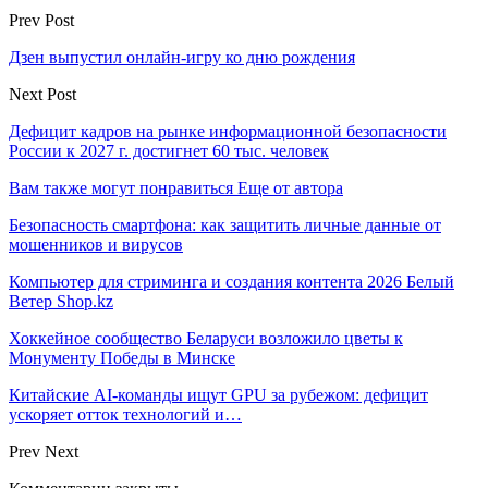
Prev Post
Дзен выпустил онлайн-игру ко дню рождения
Next Post
Дефицит кадров на рынке информационной безопасности
России к 2027 г. достигнет 60 тыс. человек
Вам также могут понравиться
Еще от автора
Безопасность смартфона: как защитить личные данные от
мошенников и вирусов
Компьютер для стриминга и создания контента 2026 Белый
Ветер Shop.kz
Хоккейное сообщество Беларуси возложило цветы к
Монументу Победы в Минске
Китайские AI-команды ищут GPU за рубежом: дефицит
ускоряет отток технологий и…
Prev
Next