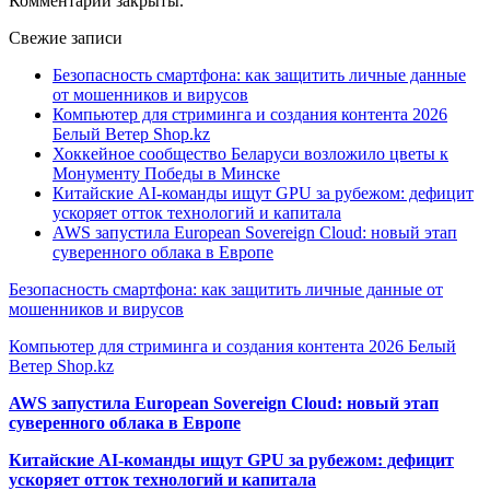
Комментарии закрыты.
Свежие записи
Безопасность смартфона: как защитить личные данные
от мошенников и вирусов
Компьютер для стриминга и создания контента 2026
Белый Ветер Shop.kz
Хоккейное сообщество Беларуси возложило цветы к
Монументу Победы в Минске
Китайские AI-команды ищут GPU за рубежом: дефицит
ускоряет отток технологий и капитала
AWS запустила European Sovereign Cloud: новый этап
суверенного облака в Европе
Безопасность смартфона: как защитить личные данные от
мошенников и вирусов
Компьютер для стриминга и создания контента 2026 Белый
Ветер Shop.kz
AWS запустила European Sovereign Cloud: новый этап
суверенного облака в Европе
Китайские AI-команды ищут GPU за рубежом: дефицит
ускоряет отток технологий и капитала