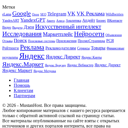
Метки
Google
VK
VK Реклама
Telegram
eLama
Wildberries
SEO
Ozon
YandexGPT
Апдейт
YandexART
Аналитика
Бизнес
ВКонтакте
Авито
Алиса
Искусственный интеллект
Дзен
Видео
Выдача
Исследования
Нейросети
Маркетплейс
Объявления
Поиск
РСЯ
Приложения
ПромоСтраницы
Поисковые системы
Отзывы
Реклама
Рекламодателям
Товары
Рейтинги
Сервисы
Финансовые
Яндекс
Яндекс.Директ
результаты
Яндекс.Карты
Яндекс.Маркет
Яндекс Директ
Яндекс Вебмастер
Яндекс Браузер
Яндекс Маркет
Яндекс Метрика
Главная
Помощь
Клиентам
Партнерам
© 2026 - MustanHost. Все права защищены.
Любое копирование материалов с нашего ресурса разрешается
только с обратной активной ссылкой на страницу статьи.
Все материалы опубликованные на сайте взяты с открытых
источников и других порталов интернета, все права на