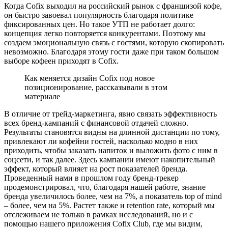
Когда Cofix выходил на российский рынок с франшизой кофе,
он быстро завоевал популярность благодаря политике
фиксированных цен. Но такое УТП не работает долго:
концепция легко повторяется конкурентами. Поэтому мы
создаем эмоциональную связь с гостями, которую скопировать
невозможно. Благодаря этому гости даже при таком большом
выборе кофеен приходят в Cofix.
Как меняется дизайн Cofix под новое
позиционирование, рассказывали в этом
материале
В отличие от трейд-маркетинга, явно связать эффективность
всех бренд-кампаний с финансовой отдачей сложно.
Результаты становятся видны на длинной дистанции по тому,
привлекают ли кофейни гостей, насколько модно в них
приходить, чтобы заказать напиток и выложить фото с ним в
соцсети, и так далее. Здесь кампании имеют накопительный
эффект, который влияет на рост показателей бренда.
Проведенный нами в прошлом году бренд-трекер
продемонстрировал, что, благодаря нашей работе, знание
бренда увеличилось более, чем на 7%, а показатель top of mind
– более, чем на 5%. Растет также и retention rate, который мы
отслеживаем не только в рамках исследований, но и с
помощью нашего приложения Cofix Club, где мы видим,