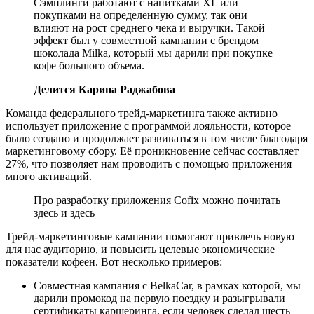
Сэмплинги работают с напитками XL или
покупками на определенную сумму, так они
влияют на рост среднего чека и выручки. Такой
эффект был у совместной кампании с брендом
шоколада Milka, который мы дарили при покупке
кофе большого объема.
Делится Карина Раджабова
Команда федерального трейд-маркетинга также активно
использует приложение с программой лояльности, которое
было создано и продолжает развиваться в том числе благодаря
маркетинговому сбору. Её проникновение сейчас составляет
27%, что позволяет нам проводить с помощью приложения
много активаций.
Про разработку приложения Cofix можно почитать
здесь и здесь
Трейд-маркетинговые кампании помогают привлечь новую
для нас аудиторию, и повысить целевые экономические
показатели кофеен. Вот несколько примеров:
Совместная кампания с BelkaCar, в рамках которой, мы
дарили промокод на первую поездку и разыгрывали
сертификаты каршеринга, если человек сделал шесть