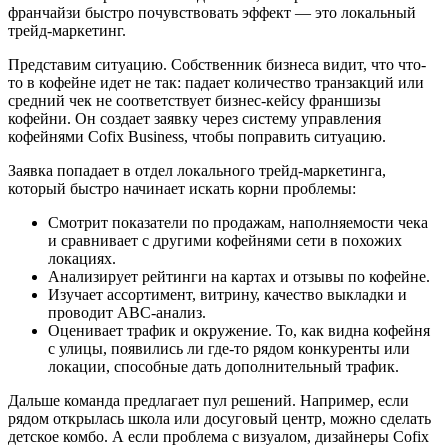
франчайзи быстро почувствовать эффект — это локальный
трейд-маркетинг.
Представим ситуацию. Собственник бизнеса видит, что что-
то в кофейне идет не так: падает количество транзакций или
средний чек не соответствует бизнес-кейсу франшизы
кофейни. Он создает заявку через систему управления
кофейнями Cofix Business, чтобы поправить ситуацию.
Заявка попадает в отдел локального трейд-маркетинга,
который быстро начинает искать корни проблемы:
Смотрит показатели по продажам, наполняемости чека
и сравнивает с другими кофейнями сети в похожих
локациях.
Анализирует рейтинги на картах и отзывы по кофейне.
Изучает ассортимент, витрину, качество выкладки и
проводит ABC-анализ.
Оценивает трафик и окружение. То, как видна кофейня
с улицы, появились ли где-то рядом конкуренты или
локации, способные дать дополнительный трафик.
Дальше команда предлагает пул решений. Например, если
рядом открылась школа или досуговый центр, можно сделать
детское комбо. А если проблема с визуалом, дизайнеры Cofix