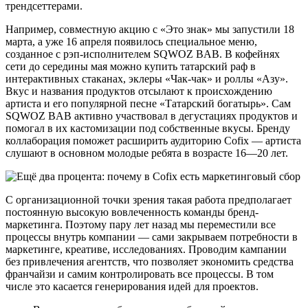
трендсеттерами.
Например, совместную акцию с «Это знак» мы запустили 18
марта, а уже 16 апреля появилось специальное меню,
созданное с рэп-исполнителем SQWOZ BAB. В кофейнях
сети до середины мая можно купить татарский раф в
интерактивных стаканах, эклеры «Чак-чак» и роллы «Азу».
Вкус и названия продуктов отсылают к происхождению
артиста и его популярной песне «Татарский богатырь». Сам
SQWOZ BAB активно участвовал в дегустациях продуктов и
помогал в их кастомизации под собственные вкусы. Бренду
коллаборация поможет расширить аудиторию Cofix — артиста
слушают в основном молодые ребята в возрасте 16—20 лет.
С организационной точки зрения такая работа предполагает
постоянную высокую вовлеченность команды бренд-
маркетинга. Поэтому пару лет назад мы переместили все
процессы внутрь компании — сами закрываем потребности в
маркетинге, креативе, исследованиях. Проводим кампании
без привлечения агентств, что позволяет экономить средства
франчайзи и самим контролировать все процессы. В том
числе это касается генерирования идей для проектов.