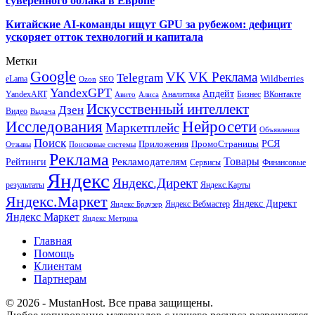
суверенного облака в Европе
Китайские AI-команды ищут GPU за рубежом: дефицит
ускоряет отток технологий и капитала
Метки
Google
VK
VK Реклама
Telegram
eLama
Wildberries
SEO
Ozon
YandexGPT
Апдейт
YandexART
Аналитика
Бизнес
ВКонтакте
Авито
Алиса
Искусственный интеллект
Дзен
Видео
Выдача
Исследования
Нейросети
Маркетплейс
Объявления
Поиск
РСЯ
Приложения
ПромоСтраницы
Поисковые системы
Отзывы
Реклама
Рекламодателям
Товары
Рейтинги
Сервисы
Финансовые
Яндекс
Яндекс.Директ
результаты
Яндекс.Карты
Яндекс.Маркет
Яндекс Директ
Яндекс Вебмастер
Яндекс Браузер
Яндекс Маркет
Яндекс Метрика
Главная
Помощь
Клиентам
Партнерам
© 2026 - MustanHost. Все права защищены.