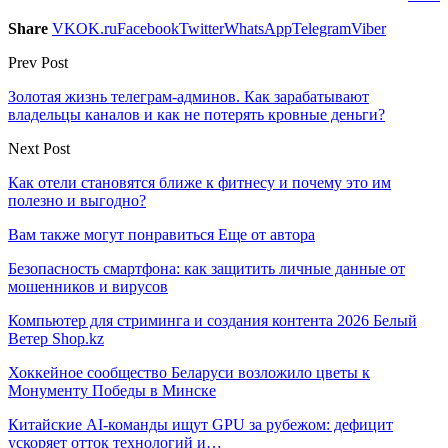
Share
VK
OK.ru
Facebook
Twitter
WhatsApp
Telegram
Viber
Prev Post
Золотая жизнь телеграм-админов. Как зарабатывают
владельцы каналов и как не потерять кровные деньги?
Next Post
Как отели становятся ближе к фитнесу и почему это им
полезно и выгодно?
Вам также могут понравиться
Еще от автора
Безопасность смартфона: как защитить личные данные от
мошенников и вирусов
Компьютер для стриминга и создания контента 2026 Белый
Ветер Shop.kz
Хоккейное сообщество Беларуси возложило цветы к
Монументу Победы в Минске
Китайские AI-команды ищут GPU за рубежом: дефицит
ускоряет отток технологий и…