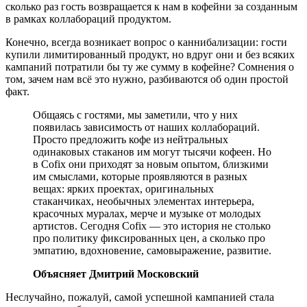
сколько раз гость возвращается к нам в кофейни за созданным
в рамках коллабораций продуктом.
Конечно, всегда возникает вопрос о каннибализации: гости
купили лимитированный продукт, но вдруг они и без всяких
кампаний потратили бы ту же сумму в кофейне? Сомнения о
том, зачем нам всё это нужно, разбиваются об один простой
факт.
Общаясь с гостями, мы заметили, что у них
появилась зависимость от наших коллабораций.
Просто предложить кофе из нейтральных
одинаковых стаканов им могут тысячи кофеен. Но
в Cofix они приходят за новым опытом, близкими
им смыслами, которые проявляются в разных
вещах: ярких проектах, оригинальных
стаканчиках, необычных элементах интерьера,
красочных муралах, мерче и музыке от молодых
артистов. Сегодня Cofix — это история не столько
про политику фиксированных цен, а сколько про
эмпатию, вдохновение, самовыражение, развитие.
Объясняет Дмитрий Московский
Неслучайно, пожалуй, самой успешной кампанией стала