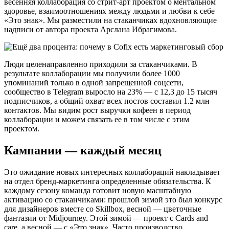
весенняя коллаборация со стрит-арт проектом о ментальном
здоровье, взаимоотношениях между людьми и любви к себе
«Это знак». Мы разместили на стаканчиках вдохновляющие
надписи от автора проекта Арслана Ибрагимова.
Люди целенаправленно приходили за стаканчиками. В
результате коллаборации мы получили более 1000
упоминаний только в одной запрещенной соцсети,
сообщество в Telegram выросло на 23% — с 12,3 до 15 тысяч
подписчиков, а общий охват всех постов составил 1.2 млн
контактов. Мы видим рост выручки кофеен в период
коллаборации и можем связать ее в том числе с этим
проектом.
Кампании — каждый месяц
Это ожидание новых интересных коллабораций накладывает
на отдел бренд-маркетинга определенные обязательства. К
каждому сезону команда готовит новую масштабную
активацию со стаканчиками: прошлой зимой это был конкурс
для дизайнеров вместе со Skillbox, весной — цветочные
фантазии от Midjourney. Этой зимой — проект с Cards and
care, а весной — с «Это знак». Часто производство