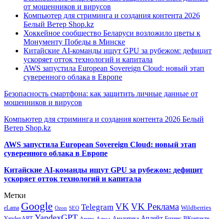
от мошенников и вирусов
Компьютер для стриминга и создания контента 2026
Белый Ветер Shop.kz
Хоккейное сообщество Беларуси возложило цветы к
Монументу Победы в Минске
Китайские AI-команды ищут GPU за рубежом: дефицит
ускоряет отток технологий и капитала
AWS запустила European Sovereign Cloud: новый этап
суверенного облака в Европе
Безопасность смартфона: как защитить личные данные от
мошенников и вирусов
Компьютер для стриминга и создания контента 2026 Белый
Ветер Shop.kz
AWS запустила European Sovereign Cloud: новый этап
суверенного облака в Европе
Китайские AI-команды ищут GPU за рубежом: дефицит
ускоряет отток технологий и капитала
Метки
Google
VK
VK Реклама
Telegram
eLama
Wildberries
SEO
Ozon
YandexGPT
Апдейт
YandexART
Аналитика
Бизнес
ВКонтакте
Авито
Алиса