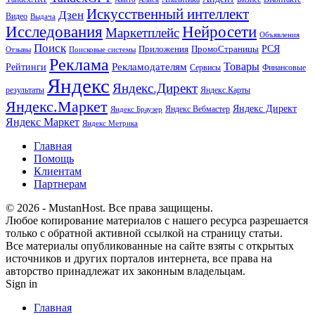
Искусственный интеллект
Дзен
Видео
Выдача
Исследования
Нейросети
Маркетплейс
Объявления
Поиск
РСЯ
Приложения
ПромоСтраницы
Поисковые системы
Отзывы
Реклама
Рекламодателям
Товары
Рейтинги
Сервисы
Финансовые
Яндекс
Яндекс.Директ
результаты
Яндекс.Карты
Яндекс.Маркет
Яндекс Директ
Яндекс Вебмастер
Яндекс Браузер
Яндекс Маркет
Яндекс Метрика
Главная
Помощь
Клиентам
Партнерам
© 2026 - MustanHost. Все права защищены.
Любое копирование материалов с нашего ресурса разрешается
только с обратной активной ссылкой на страницу статьи.
Все материалы опубликованные на сайте взяты с открытых
источников и других порталов интернета, все права на
авторство принадлежат их законным владельцам.
Sign in
Главная