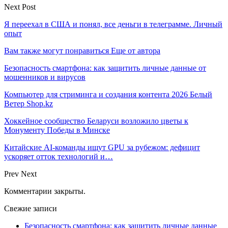
Next Post
Я переехал в США и понял, все деньги в телеграмме. Личный
опыт
Вам также могут понравиться
Еще от автора
Безопасность смартфона: как защитить личные данные от
мошенников и вирусов
Компьютер для стриминга и создания контента 2026 Белый
Ветер Shop.kz
Хоккейное сообщество Беларуси возложило цветы к
Монументу Победы в Минске
Китайские AI-команды ищут GPU за рубежом: дефицит
ускоряет отток технологий и…
Prev
Next
Комментарии закрыты.
Свежие записи
Безопасность смартфона: как защитить личные данные