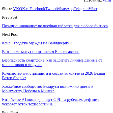
Источник:
vc.ru
Share
VK
OK.ru
Facebook
Twitter
WhatsApp
Telegram
Viber
Prev Post
Позиционирование: волшебная таблетка для любого бизнеса
Next Post
Кейс: Продажа одежды на Вайлдбериз
Вам также могут понравиться
Еще от автора
Безопасность смартфона: как защитить личные данные от
мошенников и вирусов
Компьютер для стриминга и создания контента 2026 Белый
Ветер Shop.kz
Хоккейное сообщество Беларуси возложило цветы к
Монументу Победы в Минске
Китайские AI-команды ищут GPU за рубежом: дефицит
ускоряет отток технологий и…
Prev
Next