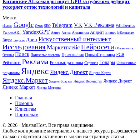
Китайские AI-команды ищут GPU за рубежом: дефицит
ускоряет отток технологий и капитала
Метки
Google
VK
VK Реклама
Telegram
eLama
Wildberries
SEO
Ozon
YandexGPT
Апдейт
YandexART
Аналитика
Бизнес
ВКонтакте
Авито
Алиса
Искусственный интеллект
Дзен
Видео
Выдача
Исследования
Нейросети
Маркетплейс
Объявления
Поиск
РСЯ
Приложения
ПромоСтраницы
Поисковые системы
Отзывы
Реклама
Рекламодателям
Товары
Рейтинги
Сервисы
Финансовые
Яндекс
Яндекс.Директ
результаты
Яндекс.Карты
Яндекс.Маркет
Яндекс Директ
Яндекс Вебмастер
Яндекс Браузер
Яндекс Маркет
Яндекс Метрика
Главная
Помощь
Клиентам
Партнерам
© 2026 - MustanHost. Все права защищены.
Любое копирование материалов с нашего ресурса разрешается
только с обратной активной ссылкой на страницу статьи.