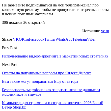
Не забывайте подписываться на мой телеграм-канал про
контекстную рекламу, чтобы не пропустить интересные посты
и всякие полезные материалы.
306 показов 26 открытий
Источник:
vc.ru
Share
VK
OK.ru
Facebook
Twitter
WhatsApp
Telegram
Viber
Prev Post
Использование видеомаркетинга в маркетинговых стратегиях
Next Post
Ответы на популярные вопросы про Яндекс Директ
Вам также могут понравиться
Еще от автора
Безопасность смартфона: как защитить личные данные от
мошенников и вирусов
Компьютер для стриминга и создания контента 2026 Белый
Ветер Shop.kz