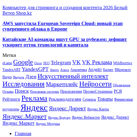
Компьютер для стриминга и создания контента 2026 Белый
Ветер Shop.kz
AWS запустила European Sovereign Cloud: новый этап
суверенного облака в Европе
Китайские AI-команды ищут GPU за рубежом: дефицит
ускоряет отток технологий и капитала
Метки
Google
VK
VK Реклама
Telegram
eLama
Wildberries
SEO
Ozon
YandexGPT
Апдейт
YandexART
Аналитика
Бизнес
ВКонтакте
Авито
Алиса
Искусственный интеллект
Дзен
Видео
Выдача
Исследования
Нейросети
Маркетплейс
Объявления
Поиск
РСЯ
Приложения
ПромоСтраницы
Поисковые системы
Отзывы
Реклама
Рекламодателям
Товары
Рейтинги
Сервисы
Финансовые
Яндекс
Яндекс.Директ
результаты
Яндекс.Карты
Яндекс.Маркет
Яндекс Директ
Яндекс Вебмастер
Яндекс Браузер
Яндекс Маркет
Яндекс Метрика
Главная