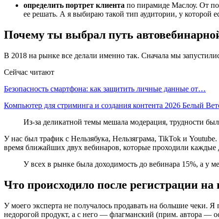
определить портрет клиента
по пирамиде Маслоу. От по
ее решать. А я выбираю такой тип аудитории, у которой е
Почему ты выбрал путь автовебинарно
В 2018 на рынке все делали именно так. Сначала мы запустили
Сейчас читают
Безопасность смартфона: как защитить личные данные от…
Компьютер для стриминга и создания контента 2026 Белый Ве
Из-за деликатной темы мешала модерация, трудности был
У нас был трафик с Нельзябука, Нельзяграма, TikTok и Youtube
время ближайших двух вебинаров, которые проходили каждые д
У всех в рынке была доходимость до вебинара 15%, а у м
Что происходило после регистрации на
У моего эксперта не получалось продавать на большие чеки. Я
недорогой продукт, а с него — флагманский (прим. автора — осн