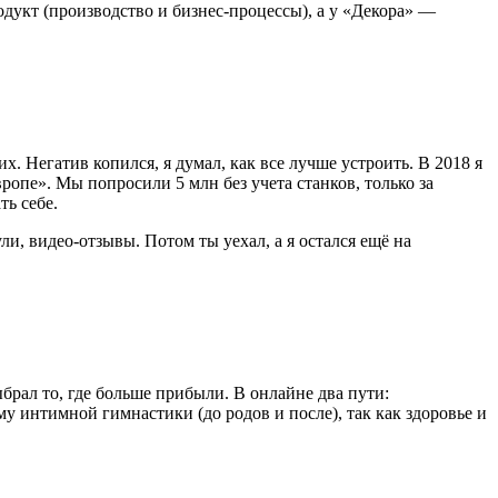
одукт (производство и бизнес-процессы), а у «Декора» —
х. Негатив копился, я думал, как все лучше устроить. В 2018 я
вропе». Мы попросили 5 млн без учета станков, только за
ть себе.
ли, видео-отзывы. Потом ты уехал, а я остался ещё на
рал то, где больше прибыли. В онлайне два пути:
му интимной гимнастики (до родов и после), так как здоровье и