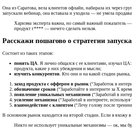
Она из Саратова, вела клиентов офлайн, набирала их через гру
запускали вебинар, она вставала и уходила — не умела продават
Харизма эксперта важна, но самый важный показатель — 
продукт г**** — ничего сделать нельзя.
Расскажи пошагово о стратегии запуска
Состоит из таких этапов:
понять ЦА
. Я лично общался с ее клиентами, изучал ЦА:
продукта, какие у них убеждения и мысли;
изучить конкурентов
. Кто они и на какой стадии рынка,
заход продукта с оффером в рынок
(“Заработок в интерн
обозначение сроков
(“Заработайте в интернете за Х врем
появление уникальных механизмов
(“Заработай в инте
усиление механизма
(“Заработай в интернете, использу
взаимодействие с клиентом
(“Лечу голову после тренинг
В основном рынок находится на второй стадии. Если я вхожу в
Никто не использует уникальные механизмы — ок, мы бу