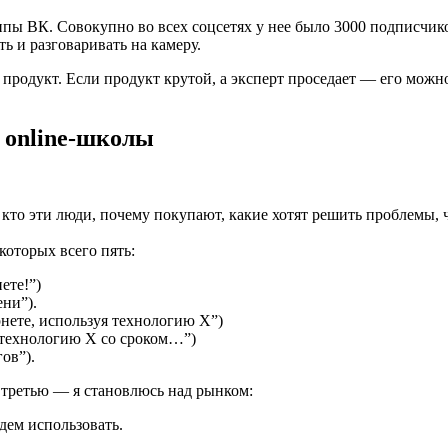
ппы ВК. Совокупно во всех соцсетях у нее было 3000 подписчиков
ь и разговаривать на камеру.
продукт. Если продукт крутой, а эксперт проседает — его можно
 online-школы
 кто эти люди, почему покупают, какие хотят решить проблемы, 
 которых всего пять:
ете!”)
ени”).
рнете, используя технологию Х”)
я технологию Х со сроком…”)
ов”).
 третью — я становлюсь над рынком:
дем использовать.