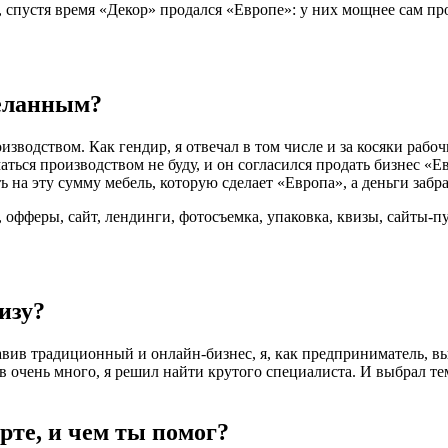
, спустя время «Декор» продался «Европе»: у них мощнее сам пр
желанным?
водством. Как гендир, я отвечал в том числе и за косяки рабочи
маться производством не буду, и он согласился продать бизнес «Е
ь на эту сумму мебель, которую сделает «Европа», а деньги забра
офферы, сайт, лендинги, фотосъемка, упаковка, квизы, сайты-пу
изу?
вив традиционный и онлайн-бизнес, я, как предприниматель, выб
в очень много, я решил найти крутого специалиста. И выбрал те
рте, и чем ты помог?