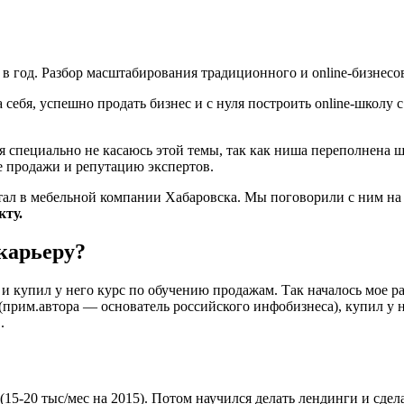
а себя, успешно продать бизнес и с нуля построить online-школу
я специально не касаюсь этой темы, так как ниша переполнена 
 продажи и репутацию экспертов.
отал в мебельной компании Хабаровска. Мы поговорили с ним на 
кту.
 карьеру?
 и купил у него курс по обучению продажам. Так началось мое ра
(прим.автора — основатель российского инфобизнеса), купил у н
.
(15-20 тыс/мес на 2015). Потом научился делать лендинги и сдел