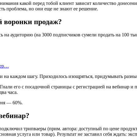
нимания какой перед тобой клиент зависит количество донесения
сть проблема, но они еще не знают ее решение.
й воронки продаж?
сь на аудиторию (на 3000 подписчиков сумели продать на 100 тыс
тер…
и на каждом шагу. Приходилось изощряться, придумывать разны
. Гнали его с посадочной страницы с регистрацией на вебинар и
ва часа.
еня — 60%.
 вебинар?
 подключил трипваеры (прим. автора: доступный по цене продук
овная услуга или товар). Результат не заставил себя ждать: экс