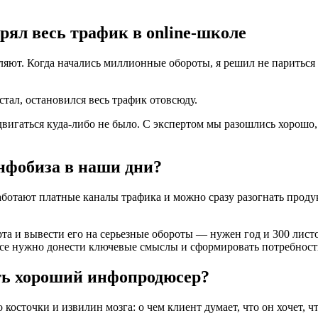
рял весь трафик в online-школе
ляют. Когда начались миллионные обороты, я решил не париться
тал, остановился весь трафик отовсюду.
вигаться куда-либо не было. С экспертом мы разошлись хорошо,
инфобиза в наши дни?
Работают платные каналы трафика и можно сразу разогнать проду
рта и вывести его на серьезные обороты — нужен год и 300 лис
несе нужно донести ключевые смыслы и сформировать потребност
ть хороший инфопродюсер?
осточки и извилин мозга: о чем клиент думает, что он хочет, чт